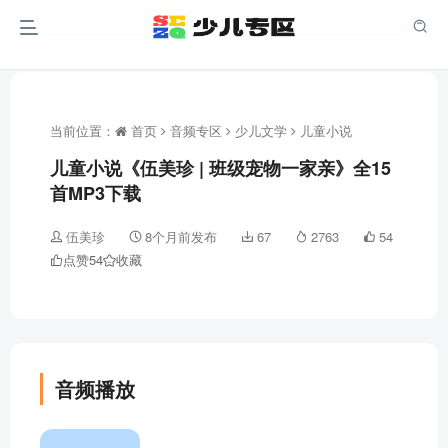
当前位置：
首页
音频专区
少儿文学
儿童小说
儿童小说《伍美珍 | 班级宠物一家亲》全15
首MP3下载
伍美珍
8个月前发布
67
2763
54
点赞
54
收藏
音频播放