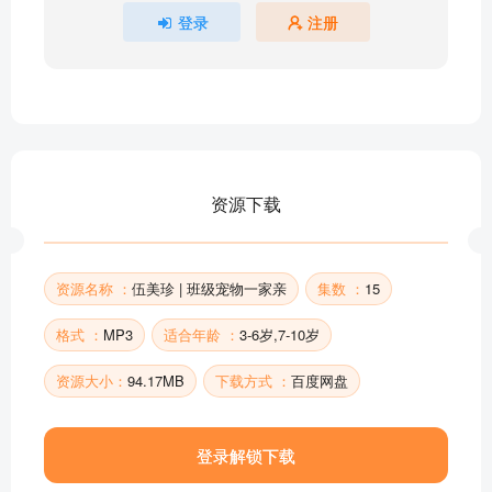
登录
注册
资源下载
资源名称 ：
伍美珍 | 班级宠物一家亲
集数 ：
15
格式 ：
MP3
适合年龄 ：
3-6岁,7-10岁
资源大小：
94.17MB
下载方式 ：
百度网盘
登录解锁下载