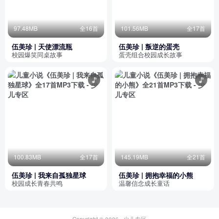
97.48MB
全16首
101.56MB
全17首
伍美珍 | 天使漂流瓶
伍美珍 | 叛逆的蛋壳
校园爆笑同桌故事
蛋壳组合校园成长故事
100.83MB
全17首
145.19MB
全21首
伍美珍 | 我来自孤独星球
伍美珍 | 拥抱幸福的小熊
校园成长青春共鸣
温馨信念成长童话