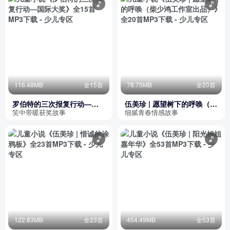
116.48MB
全15首
78.75MB
全20首
罗伯特的三次报复行动—国
伍美珍 | 愿望树下的呼唤（柴
际大奖
少鸿工作室出品）
笑中带暖获奖故事
细腻青春情感故事
122.83MB
全23首
454.49MB
全53首