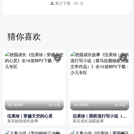
累计下载：67 次
猜你喜欢
82.90MB
全16首
56.48MB
全10首
伍美珍 | 穿越天空的心灵
伍美珍 | 我班流行写小说（喜
马拉雅独家儿童文学作品）
真实校园成长故事
真实成长温暖故事