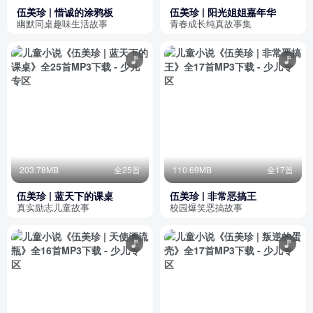
伍美珍 | 惜诚的涂鸦板
伍美珍 | 阳光姐姐嘉年华
幽默同桌趣味生活故事
青春成长纯真故事集
203.78MB
全25首
110.69MB
全17首
伍美珍 | 蓝天下的课桌
伍美珍 | 非常恶搞王
真实励志儿童故事
校园爆笑恶搞故事