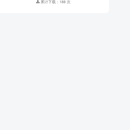
累计下载：188 次
集数 ：
25
格式 ：
MP3
适合年龄 ：
3-6岁,7-10岁
资源大小：
73.20MB
下载方式 ：
百度网盘
登录解锁下载
累计下载：188 次