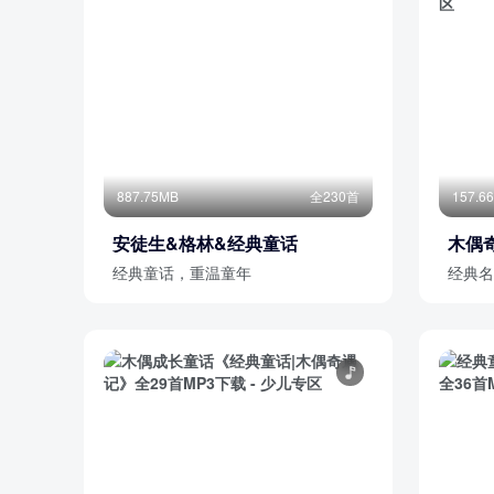
887.75MB
全230首
157.6
安徒生&格林&经典童话
木偶奇
故事
经典童话，重温童年
经典名