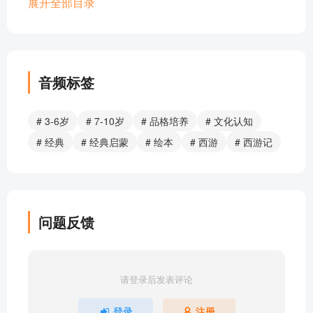
3.紧箍咒（下）
展开全部目录
4.猪八戒拜师（上）
4.猪八戒拜师（下）
5.流沙河收徒（上）
5.流沙河收徒（下）
音频标签
6.偷吃人参果（上）
6.偷吃人参果（下）
# 3-6岁
# 7-10岁
# 品格培养
# 文化认知
7.三打白骨精（上）
# 经典
# 经典启蒙
# 绘本
# 西游
# 西游记
7.三打白骨精（下）
8.巧斗黄袍怪（上）
8.巧斗黄袍怪（下）
9.大破莲花洞（上）
问题反馈
9.大破莲花洞（下）
10.大战红孩儿（上）
10.大战红孩儿（下）
请登录后发表评论
11.车迟国斗法（上）
11.车迟国斗法（下）
登录
注册