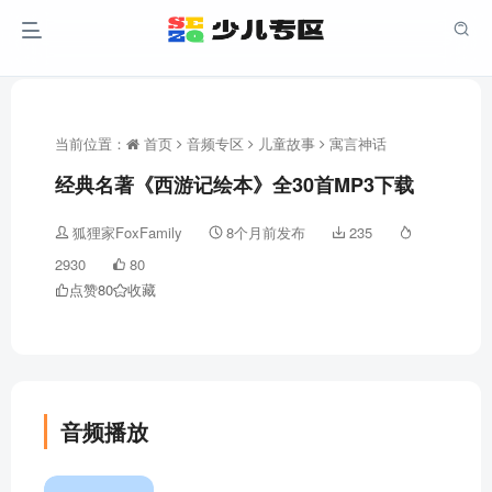
当前位置：
首页
音频专区
儿童故事
寓言神话
经典名著《西游记绘本》全30首MP3下载
狐狸家FoxFamily
8个月前发布
235
2930
80
点赞
80
收藏
音频播放