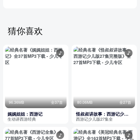
猜你喜欢
96.36MB
全37首
80.06MB
全27首
娓娓姐姐：西游记
怪叔叔讲故事：西游记少儿
版27集完整版
生动讲西游经典
西游记少儿版27集全