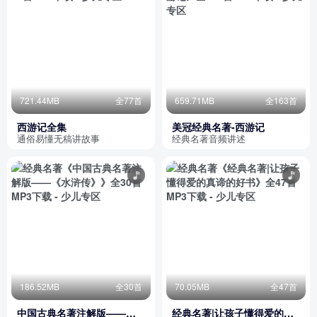
721.44MB
全77首
659.71MB
全163首
西游记全集
美冠经典名著-西游记
通俗易懂无稿讲故事
经典名著音频讲述
186.52MB
全30首
70.05MB
全47首
中国古典名著注解版——
经典名著|让孩子懂得爱的真