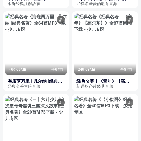
《水浒传》
谛的好书
水浒经典注解故事
经典名著爱的教育音频
460.69MB
全64首
249.58MB
全87首
海底两万里 | 凡尔纳 |经典名
经典名著｜《童年》【高尔
著
基】
经典名著冒险音频
新课标必读经典音频