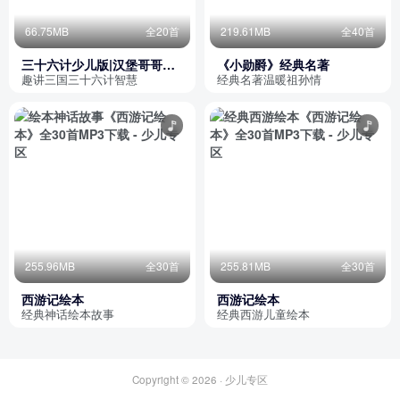
66.75MB
全20首
219.61MB
全40首
三十六计少儿版|汉堡哥哥趣
《小勋爵》经典名著
讲三国演义故事|经典名著
趣讲三国三十六计智慧
经典名著温暖祖孙情
255.96MB
全30首
255.81MB
全30首
西游记绘本
西游记绘本
经典神话绘本故事
经典西游儿童绘本
Copyright © 2026 ·
少儿专区