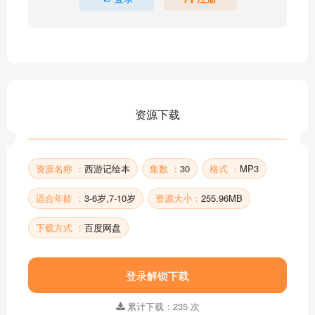
12.风雪通天河（上）
12.风雪通天河（下）
【新】13.女儿国奇遇（上）
【新】13.女儿国奇遇（下）
15.三借芭蕉扇（上）
15.三借芭蕉扇（下）
资源下载
【新】14.真假美猴王（上）
【新】14.真假美猴王（下）
部分目录展示 ▶ 下载后解锁 30 首完整音频
资源名称 ：
西游记绘本
集数 ：
30
格式 ：
MP3
适合年龄 ：
3-6岁,7-10岁
资源大小：
255.96MB
下载方式 ：
百度网盘
登录解锁下载
累计下载：235 次