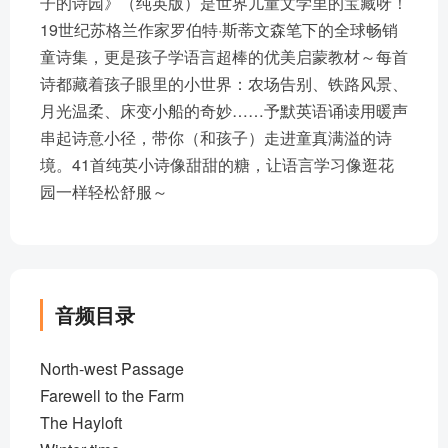
子的诗园》（纯英版）是世界儿童文学里的宝藏呀！
19世纪苏格兰作家罗伯特·斯蒂文森笔下的全球畅销
童诗集，更是孩子学语言超棒的优美启蒙教材～每首
诗都藏着孩子眼里的小世界：农场告别、铁路风景、
月光温柔、床变小船的奇妙……予默英语诵读用暖声
串起诗意小径，带你（和孩子）走进童真满溢的诗
境。41首纯英小诗像甜甜的糖，让语言学习像逛花
园一样轻松舒服～
音频目录
North-west Passage
Farewell to the Farm
The Hayloft