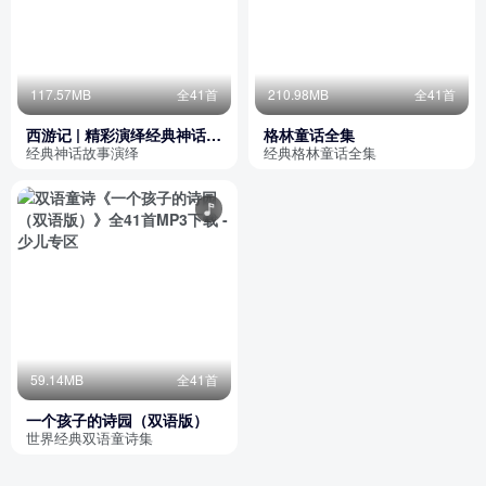
117.57MB
全41首
210.98MB
全41首
西游记 | 精彩演绎经典神话故
格林童话全集
事
经典神话故事演绎
经典格林童话全集
59.14MB
全41首
一个孩子的诗园（双语版）
世界经典双语童诗集