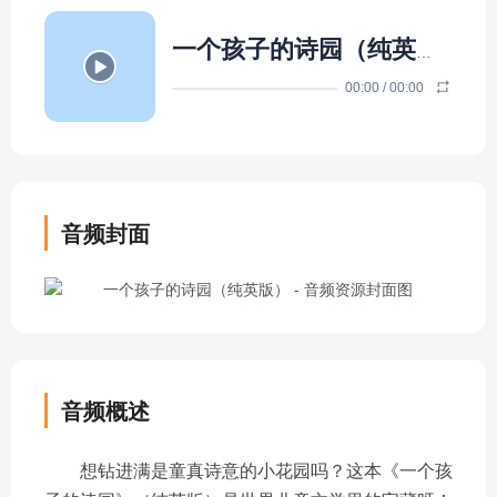
一个孩子的诗园（纯英版）
- 
00:00
/
00:00
音频封面
音频概述
想钻进满是童真诗意的小花园吗？这本《一个孩