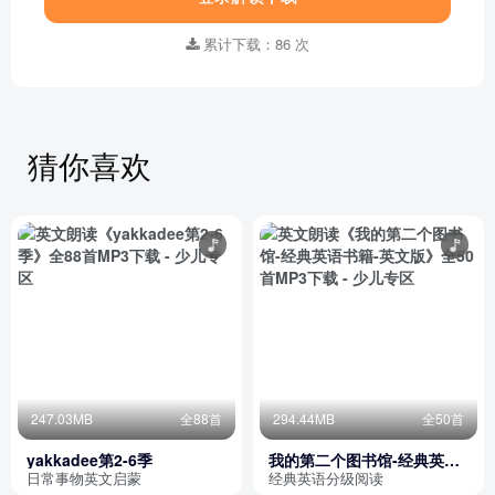
累计下载：86 次
猜你喜欢
247.03MB
全88首
294.44MB
全50首
yakkadee第2-6季
我的第二个图书馆-经典英语
书籍-英文版
日常事物英文启蒙
经典英语分级阅读