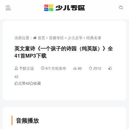
当前位置：
首页
音频专区
少儿文学
经典名著
英文童诗《一个孩子的诗园（纯英版）》全
41首MP3下载
予默尘温
8个月前发布
86
2512
42
点赞
42
收藏
音频播放