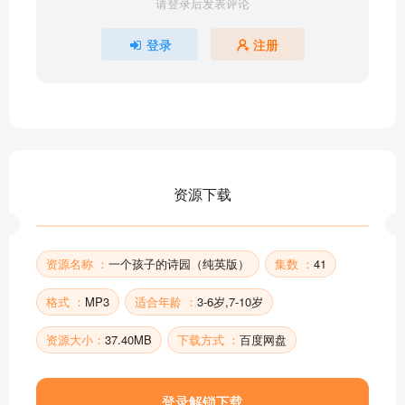
请登录后发表评论
Escape at Bedtime
A Good Boy
登录
注册
System
My Shadow
The Land of Nod
The Land of Counterpane
Auntie's Skirts
Where Go the Boats
资源下载
A Good Play
Looking Forward
部分目录展示 ▶ 下载后解锁 41 首完整音频
资源名称 ：
一个孩子的诗园（纯英版）
集数 ：
41
格式 ：
MP3
适合年龄 ：
3-6岁,7-10岁
资源大小：
37.40MB
下载方式 ：
百度网盘
登录解锁下载