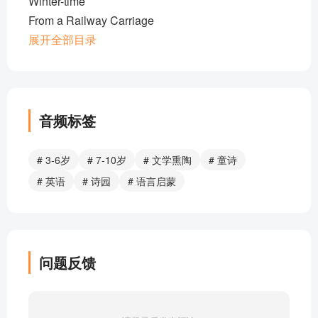
Winter-time
From a Railway Carriage
Fairy Bread
展开全部目录
Looking-glass River
Time to Rise
The Swing
The Moon
音频标签
My Bed Is a Boat
The Lamplighter
# 3-6岁
# 7-10岁
# 文学熏陶
# 童诗
The Sun's Travels
# 英语
# 诗园
# 语言启蒙
Foreign Children
Good and Bad Children
Keepsake Mill
The Wind
问题反馈
Happy Thought
The Cow
Marching Song