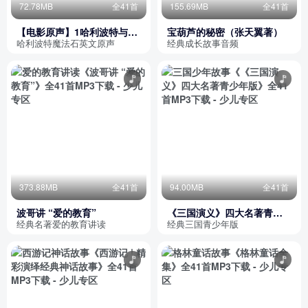
72.78MB
全41首
155.69MB
全41首
【电影原声】1哈利波特与魔
宝葫芦的秘密（张天翼著）
法石（英文版）
哈利波特魔法石英文原声
经典成长故事音频
373.88MB
全41首
94.00MB
全41首
波哥讲 “爱的教育”
《三国演义》四大名著青少
年版
经典名著爱的教育讲读
经典三国青少年版