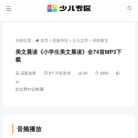
当前位置：
首页
音频专区
少儿文学
诗歌散文
美文晨读《小学生美文晨读》全74首MP3下
载
温暖如希
8个月前发布
65
2959
41
点赞
41
收藏
音频播放