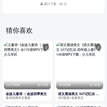
累计下载：65 次
猜你喜欢
147.50MB
全176首
99.66MB
全146首
金波儿童诗 ｜金波四季美文
语文晨读美文 337记忆法 四
年级上册
童诗经典作文素材
337晨读+名家美文