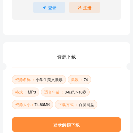
23月亮姐姐
登录
注册
24百合花
25满屋子都是阳光
26花一样的烛光
27树的等待
28闪闪发光的话
29微风吹落了花瓣
资源下载
30会飞的枯叶
部分目录展示 ▶ 下载后解锁 74 首完整音频
资源名称 ：
小学生美文晨读
集数 ：
74
格式 ：
MP3
适合年龄 ：
3-6岁,7-10岁
资源大小：
74.80MB
下载方式 ：
百度网盘
登录解锁下载