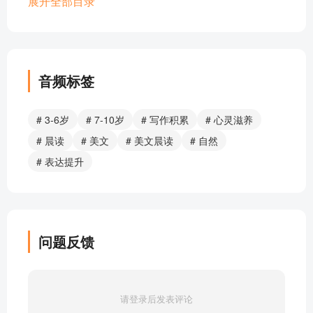
06雨点儿mp3
展开全部目录
07花瓣儿鱼
08夏夜
09问小河
10水的记忆
音频标签
11对大自然的爱
12童谣
# 3-6岁
# 7-10岁
# 写作积累
# 心灵滋养
13露珠
# 晨读
# 美文
# 美文晨读
# 自然
14秋天的阳光
# 表达提升
15秋天的白蝴蝶mp3
16小树叶童话
17蝴蝶的小饭桌
18火红的枫叶
问题反馈
19小雨的悄悄话
20落叶细雨
21树和喜鹊
请登录后发表评论
22蝴蝶结