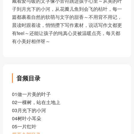
藏着爱与暖的文字像小音符跳进孩子心里～从美的叶
子到月光下的小河，从花瓣儿鱼到会飞的枯叶，每一
篇都裹着自然的软萌与文字的甜香～不用背不用记，
晨读时跟着读，悄悄攒下写作素材，说话写作文都更
有feel～还能让孩子的纯真心灵被温暖点亮，每天都
有小美好相伴呀～
音频目录
01做一片美的叶子
02一棵树，站在土地上
03月光下的小河
04树叶小耳朵
05一片红叶