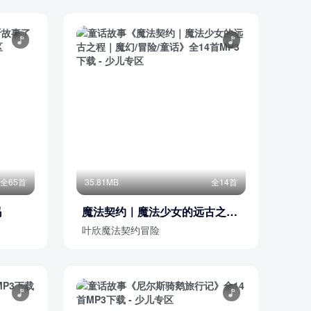
全65首
35.81MB
全14首
吗
魔法契约｜魔法少女的远古之程
｜魔幻/冒险/童话
叶欣魔法契约冒险