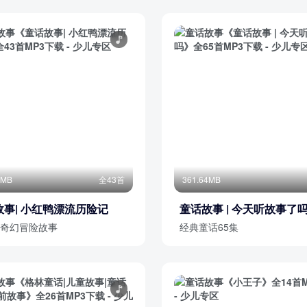
5MB
全43首
361.64MB
故事| 小红鸭漂流历险记
童话故事 | 今天听故事了
奇幻冒险故事
经典童话65集