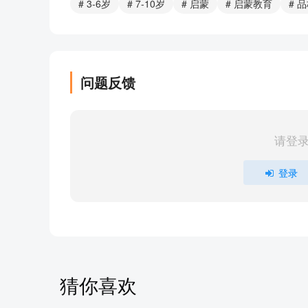
# 3-6岁
# 7-10岁
# 启蒙
# 启蒙教育
# 
儿宽怀书而耕
王羲之练字
部分目录展示 ▶ 下载后解锁 14 首完整音频
问题反馈
请登
登录
猜你喜欢