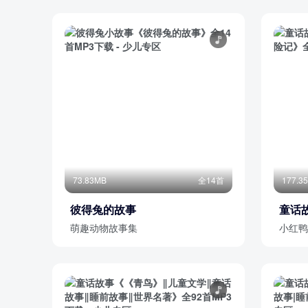
73.83MB
全14首
177.3
彼得兔的故事
童话
萌趣动物故事集
小红鸭