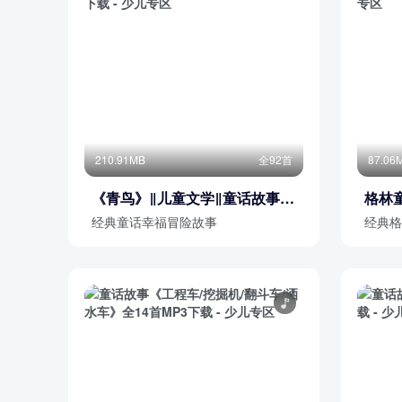
210.91MB
全92首
87.06
《青鸟》‖儿童文学‖童话故事‖
格林童
睡前故事‖世界名著
前故
经典童话幸福冒险故事
经典格