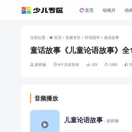
首页
动画片
动
当前位置：
首页
音频专区
诗词国学
成语故事
童话故事《儿童论语故事》全1
妍婷姝
8个月前发布
123
1293
2
音频播放
儿童论语故事
- 妍婷姝