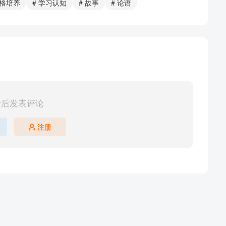
品格培养
# 学习认知
# 故事
# 论语
录后发表评论
注册