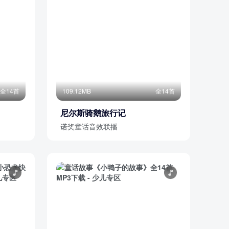
全14首
109.12MB
全14首
尼尔斯骑鹅旅行记
诺奖童话音效联播