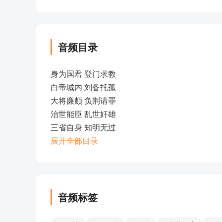
音频目录
身为国君 登门求教
白帝城内 刘备托孤
大将廉颇 负荆请罪
治世能臣 乱世奸雄
三省自身 知明无过
著名诗人 原是盲童
展开全部目录
发奋读书
苏轼改诗 吸取教训
学而不厌 诲人不倦
敏而好学 学无止境
音频标签
范镇勤学好问
两童辩日