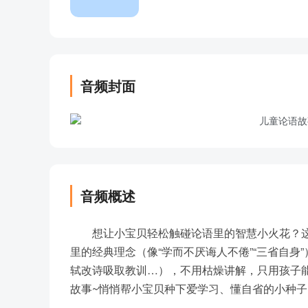
音频封面
音频概述
想让小宝贝轻松触碰论语里的智慧小火花？这
里的经典理念（像“学而不厌诲人不倦”“三省自
轼改诗吸取教训…），不用枯燥讲解，只用孩子
故事~悄悄帮小宝贝种下爱学习、懂自省的小种