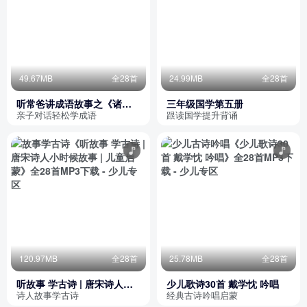
49.67MB
全28首
24.99MB
全28首
听常爸讲成语故事之《诸子
三年级国学第五册
百家》
亲子对话轻松学成语
跟读国学提升背诵
120.97MB
全28首
25.78MB
全28首
听故事 学古诗 | 唐宋诗人小
少儿歌诗30首 戴学忱 吟唱
时候故事 | 儿童启蒙
诗人故事学古诗
经典古诗吟唱启蒙