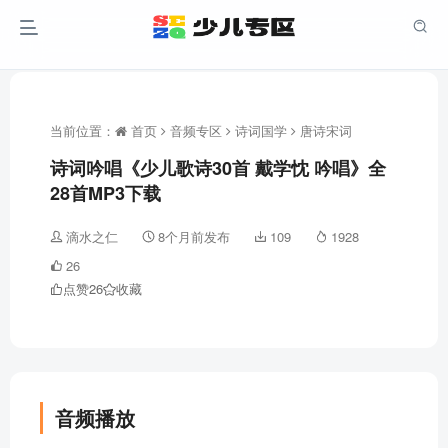
当前位置：
首页
音频专区
诗词国学
唐诗宋词
诗词吟唱《少儿歌诗30首 戴学忱 吟唱》全
28首MP3下载
滴水之仁
8个月前发布
109
1928
26
点赞
26
收藏
音频播放