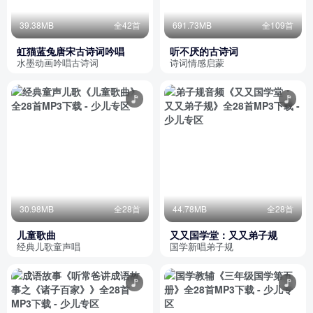
39.38MB
全42首
691.73MB
全109首
虹猫蓝兔唐宋古诗词吟唱
听不厌的古诗词
水墨动画吟唱古诗词
诗词情感启蒙
30.98MB
全28首
44.78MB
全28首
儿童歌曲
又又国学堂：又又弟子规
经典儿歌童声唱
国学新唱弟子规