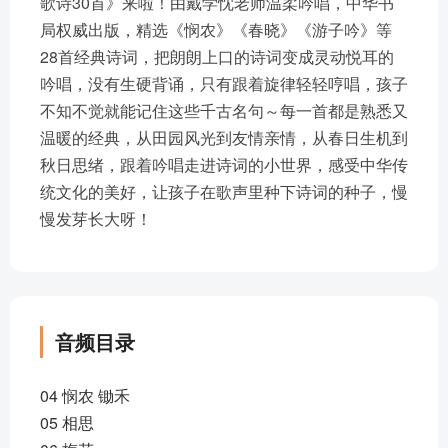
歌诗30首》来啦！由戴学忱老师温柔吟唱，中华书
局权威出版，精选《悯农》《春晓》《游子吟》等
28首经典诗词，把朗朗上口的诗词变成灵动悦耳的
吟唱，没有生硬背诵，只有跟着旋律轻轻哼唱，孩子
不知不觉就能记住这些千古名句～每一首都是熟悉又
温暖的经典，从田园风光到友情亲情，从春日生机到
秋日思绪，跟着吟唱走进诗词的小世界，感受中华传
统文化的美好，让孩子在歌声里种下诗词的种子，慢
慢发芽长大呀！
音频目录
04 悯农 锄禾
05 相思