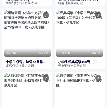
简单朗朗上口启蒙诗词
萌趣讲解易学好记
45.09MB
全75首
130.41MB
全60首
小学生必背古诗词75首推荐
小学生经典诵读100课（二年
语文必读必背小学生古诗唐
级）
课标必背75首古诗词
经典诵读含背景讲解
诗宋词幼儿园学前班