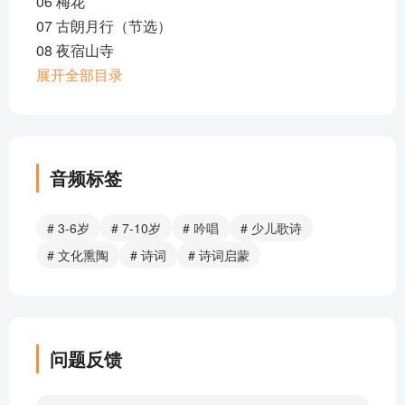
06 梅花
07 古朗月行（节选）
08 夜宿山寺
09 春晓
展开全部目录
10 花影
11 登鹳雀楼
12 寻隐者不遇
13 游子吟
音频标签
14 七步诗
15 四时田园杂兴（一）
# 3-6岁
# 7-10岁
# 吟唱
# 少儿歌诗
16 四时田园杂兴（二）
# 文化熏陶
# 诗词
# 诗词启蒙
17 绝 句（两个黄鹂）
18 惠崇春江晚景
19 送 友 人
20 渔 歌 子
问题反馈
21 静 夜 思
22 江畔独步寻花