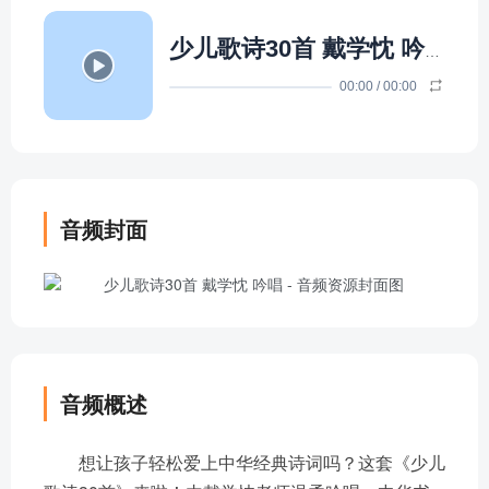
少儿歌诗30首 戴学忱 吟唱
- 滴
00:00
/
00:00
音频封面
音频概述
想让孩子轻松爱上中华经典诗词吗？这套《少儿