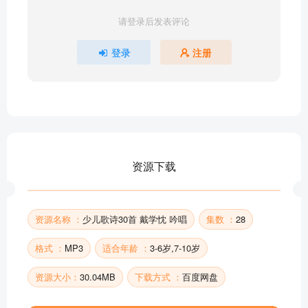
23 别 董 大
请登录后发表评论
24 元 日
25 山 行
登录
注册
26 示 儿
27 咏 柳
28 夏日绝句
29 江 南 春
30 长 歌 行
31 苏武牧羊
资源下载
部分目录展示 ▶ 下载后解锁 28 首完整音频
资源名称 ：
少儿歌诗30首 戴学忱 吟唱
集数 ：
28
格式 ：
MP3
适合年龄 ：
3-6岁,7-10岁
资源大小：
30.04MB
下载方式 ：
百度网盘