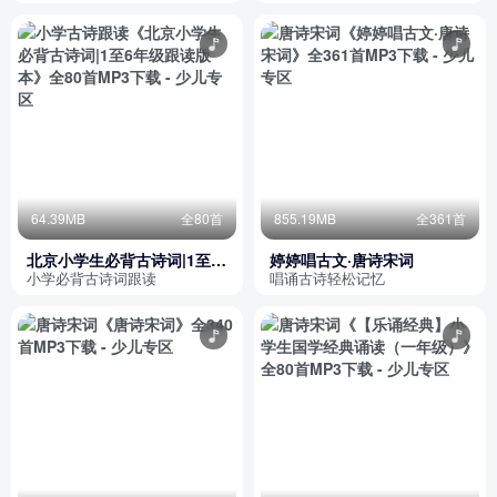
64.39MB
全80首
855.19MB
全361首
北京小学生必背古诗词|1至6
婷婷唱古文·唐诗宋词
年级跟读版本
小学必背古诗词跟读
唱诵古诗轻松记忆