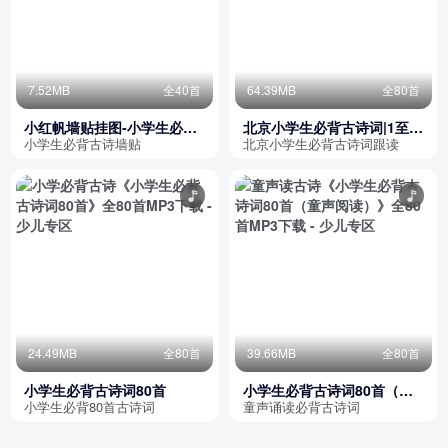
7.52MB
全40首
64.39MB
全80首
小红帆墙贴挂图-小学生必背
北京小学生必背古诗词|1至6
古诗词80首（1）
年级跟读版本
小学生必背古诗墙贴
北京小学生必背古诗词跟读
24.49MB
全80首
39.66MB
全80首
小学生必背古诗词80首
小学生必背古诗词80首（童
声阅读）
小学生必背80首古诗词
童声诵读必背古诗词