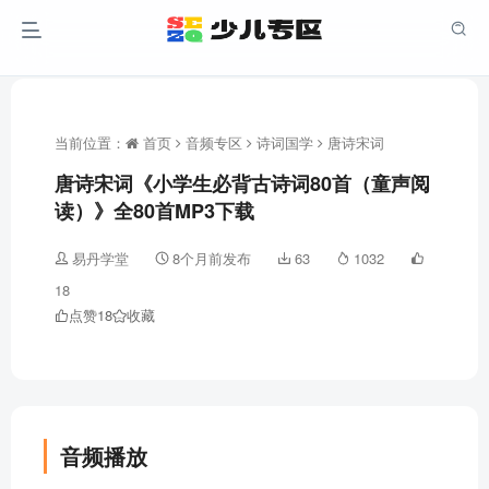
当前位置：
首页
音频专区
诗词国学
唐诗宋词
唐诗宋词《小学生必背古诗词80首（童声阅
读）》全80首MP3下载
易丹学堂
8个月前发布
63
1032
18
点赞
18
收藏
音频播放