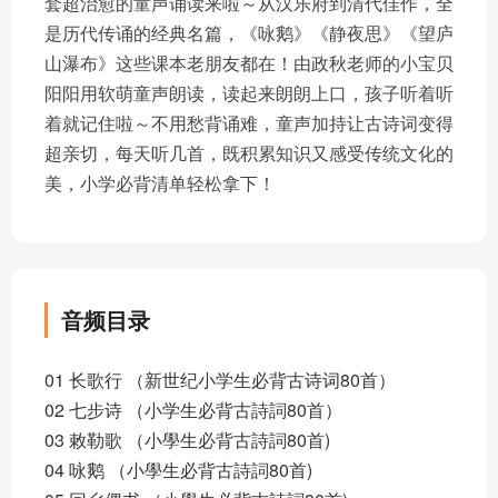
套超治愈的童声诵读来啦～从汉乐府到清代佳作，全
是历代传诵的经典名篇，《咏鹅》《静夜思》《望庐
山瀑布》这些课本老朋友都在！由政秋老师的小宝贝
阳阳用软萌童声朗读，读起来朗朗上口，孩子听着听
着就记住啦～不用愁背诵难，童声加持让古诗词变得
超亲切，每天听几首，既积累知识又感受传统文化的
美，小学必背清单轻松拿下！
音频目录
01 长歌行 （新世纪小学生必背古诗词80首）
02 七步诗 （小学生必背古詩詞80首）
03 敕勒歌 （小學生必背古詩詞80首)
04 咏鹅 （小學生必背古詩詞80首)