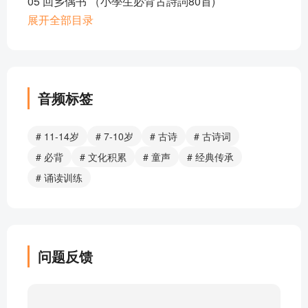
05 回乡偶书 （小學生必背古詩詞80首)
06 咏柳 （小学生必背古詩詞80首)
展开全部目录
07 凉州词 （小学生必背古詩詞80首)
08 登鹳雀楼 （小学生必背古詩詞80首）
09 春晓 （小学生必背古詩詞80首）
10 宿建德江 （小学生必背古詩詞80首）
音频标签
11 凉州词 （小学生必背古诗词80首）
12 出塞 （小学生必背古詩詞80首）(^_^)
# 11-14岁
# 7-10岁
# 古诗
# 古诗词
13 从军行 （小学生必背古诗词80首）
# 必背
# 文化积累
# 童声
# 经典传承
14 芙蓉楼送辛渐 （小学生必背古詩詞80首）
# 诵读训练
15 鹿柴 （小学生必背古詩詞80首）
16 竹里馆 （小学生必背古詩詞80首）
17 送元二使安西 （小学生必背古詩詞80首）
18 九月九日忆山东兄弟（小学生必背古詩詞80首）
问题反馈
19 别董大（小学生必背古詩詞80首）
20 静夜思（小学生必背古詩詞80首）
21 古朗月行（小学生必背古詩詞80首）