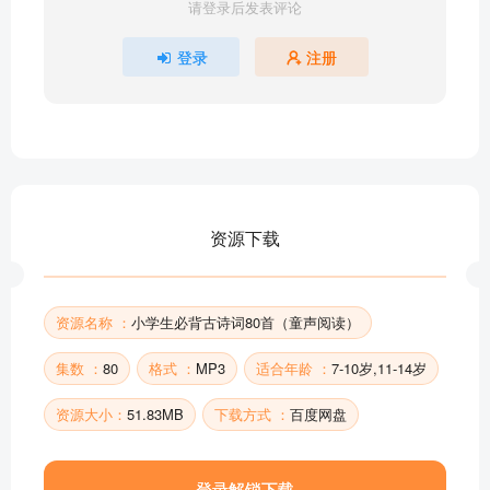
请登录后发表评论
22 望庐山瀑布（小学生必背古詩詞80首）
23 赠汪伦（小学生必背古詩詞80首）
登录
注册
24 独坐敬亭山（小学生必背古詩詞80首）
25 黄鹤楼送孟浩然之广陵（小学生必背古詩詞80
首）
26 早发白帝城（小学生必背古詩詞80首）
27 秋浦歌（小学生必背古詩詞80首）
28 望天门山（小学生必背古詩詞80首）
资源下载
29 闻官军收河南河北（小学生必背古詩詞80首）
30 绝句（小学生必背古詩詞80首）
部分目录展示 ▶ 下载后解锁 80 首完整音频
资源名称 ：
小学生必背古诗词80首（童声阅读）
集数 ：
80
格式 ：
MP3
适合年龄 ：
7-10岁,11-14岁
资源大小：
51.83MB
下载方式 ：
百度网盘
登录解锁下载