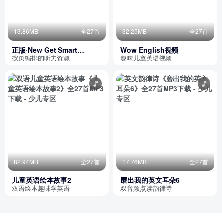
13.86MB
全27首
32.25MB
全27首
正版·New Get Smart
Wow English视频
2·WorkBook
按页编排的听力资源
趣味儿童英语视频
82.94MB
全27首
17.76MB
全27首
儿童英语绘本故事2
磨出我的英文耳朵6
双语绘本趣味学英语
双音频点读韵律诗