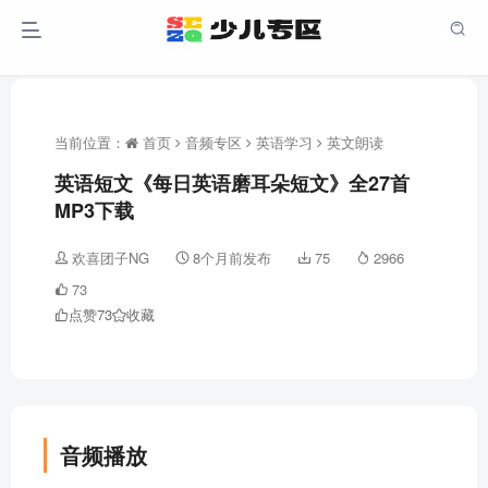
当前位置：
首页
音频专区
英语学习
英文朗读
英语短文《每日英语磨耳朵短文》全27首
MP3下载
欢喜团子NG
8个月前发布
75
2966
73
点赞
73
收藏
音频播放