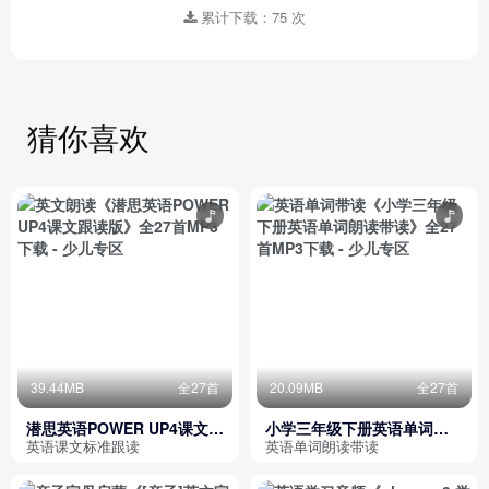
累计下载：75 次
猜你喜欢
39.44MB
全27首
20.09MB
全27首
潜思英语POWER UP4课文跟
小学三年级下册英语单词朗
读版
读带读
英语课文标准跟读
英语单词朗读带读