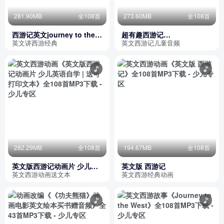
281.90MB
全108首
273.60MB
全108首
西游记英文journey to the
超有趣西游记
west
journeytothewest英文版
英文讲西游经典
英文西游记儿童音频
282.29MB
全108首
194.67MB
全108首
英文版西游记动画片 少儿英
英文版 西游记
语自学 | 送可打印文本
英文西游动画送文本
英文西游经典动画