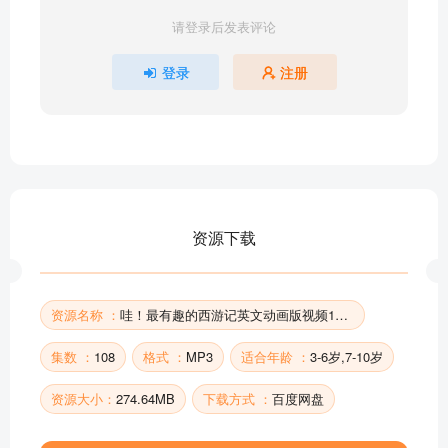
020_Journey to the West 20_The Black Bear Spirit
请登录后发表评论
021_Journey to the West 21_The Monster's Friend
022_Journey to the West 22_A Very Strange Pill
登录
注册
023_Journey to the West 23_Great Protectors
024_Journey to the West 24_The Great King Yellow
Wind
025_Journey to the West 25_Powerful Wind Magic
026_Journey to the West 26_The Monster in the
River
资源下载
027_Journey to the West 27_The Ginseng Fruit
028_Journey to the West 28_Wukong Leaves His
Body
资源名称 ：
哇！最有趣的西游记英文动画版视频108集全
029_Journey to the West 29_The Magic Sleeve
030_Journey to the West 30_The Frying Pan
集数 ：
108
格式 ：
MP3
适合年龄 ：
3-6岁,7-10岁
部分目录展示 ▶ 下载后解锁 108 首完整音频
资源大小：
274.64MB
下载方式 ：
百度网盘