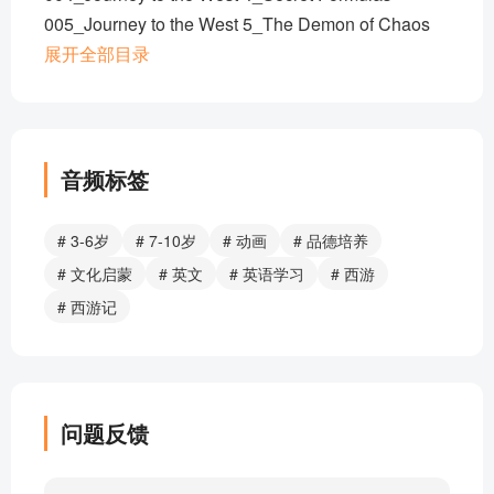
005_Journey to the West 5_The Demon of Chaos
006_Journey to the West 6_The Dragon King
展开全部目录
007_Journey to the West 7_The Land of Darkness
008_Journey to the West 8_A Job in Heaven
009_Journey to the West 9_The Peach Garden
010_Journey to the West 10_The Powerful Sage
音频标签
011_Journey to the West 11_Trouble in Heaven
012_Journey to the West 12_The Bet
# 3-6岁
# 7-10岁
# 动画
# 品德培养
013_Journey to the West 13_The True Scriptures
# 文化启蒙
# 英文
# 英语学习
# 西游
014_Journey to the West 14_A Promise to Protect
# 西游记
015_Journey to the West 15_Tea with a Dragon
016_Journey to the West 16_Wukong Gets Tricked
017_Journey to the West 17_The Dragon in the
River
问题反馈
018_Journey to the West 18_The Robe
019_Journey to the West 19_An Evil Plan