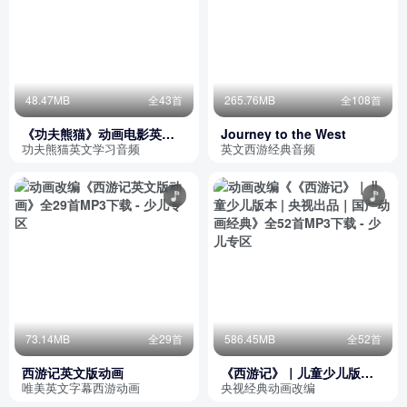
48.47MB
全43首
265.76MB
全108首
《功夫熊猫》动画电影英文
Journey to the West
绘本买书赠音频
功夫熊猫英文学习音频
英文西游经典音频
73.14MB
全29首
586.45MB
全52首
西游记英文版动画
《西游记》｜儿童少儿版本 |
央视出品｜国产动画经典
唯美英文字幕西游动画
央视经典动画改编