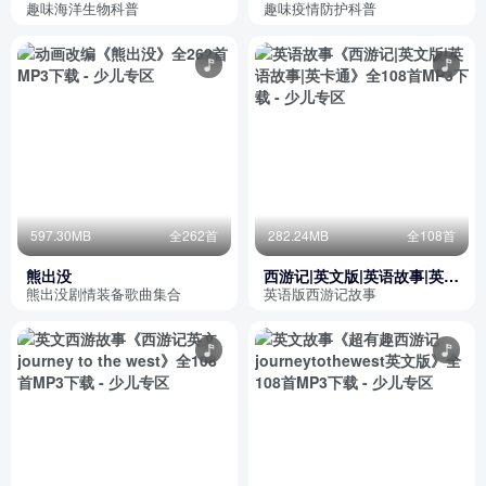
卫士
趣味海洋生物科普
趣味疫情防护科普
597.30MB
全262首
282.24MB
全108首
熊出没
西游记|英文版|英语故事|英卡
通
熊出没剧情装备歌曲集合
英语版西游记故事