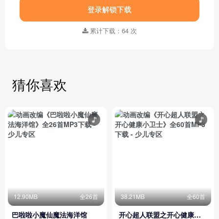
登录解锁下载
累计下载：64 次
猜你喜欢
12.90MB
全26首
38.21MB
全60首
巴啦啦小魔仙魔法海洋馆
开心超人联盟之开心健康小