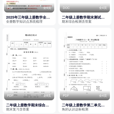
PDF
全9页
DOC
全4页
2025年三年级上册数学全册
二年级上册数学期末测试卷
知识点汇总（西师大版）
（西师版）
全册数学知识点系统梳理
期末综合检测含答案
PDF
全8页
PDF
全4页
二年级上册数学期末综合复
二年级上册数学第二单元达
习卷（含答案）
标检测卷
期末复习含答案
角的认识达标检测