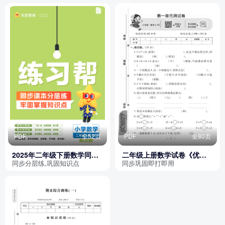
PDF
全52页
PDF
全80页
2025年二年级下册数学同步
二年级上册数学试卷《优佳
课课练（西师版）天星练习
好卷》XS版
同步分层练,巩固知识点
同步巩固即打即用
帮