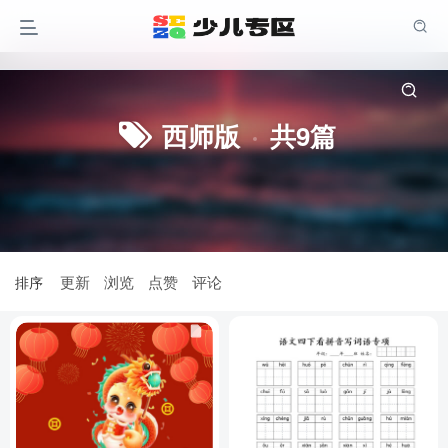
西师版
共9篇
更新
浏览
点赞
评论
排序