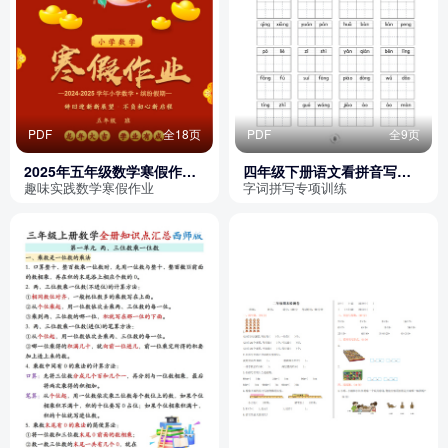
PDF
全18页
PDF
全9页
2025年五年级数学寒假作业
四年级下册语文看拼音写词
手册
语专项练习
趣味实践数学寒假作业
字词拼写专项训练