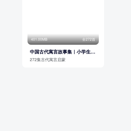
401.00MB
全272首
中国古代寓言故事集｜小学生必
读
272集古代寓言启蒙