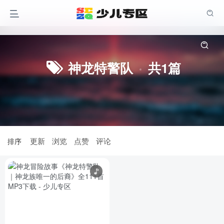
幼小衔接
一年级
二年级
三年级
神龙特警队
共1篇
四年级
五年级
六年级
亲子论坛
更新
浏览
点赞
评论
排序
注册领积分 尊享全站权益
登录
注册
找回密码