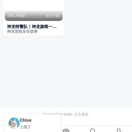
365.76MB
全111首
神龙特警队｜神龙族唯一的
后裔
神龙冒险安全故事
Copyright © 2026 ·
少儿专区
Chloe
上线了