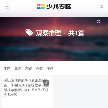
幼小衔接
一年级
二年级
三年级
观察推理
共1篇
四年级
五年级
六年级
亲子论坛
更新
浏览
点赞
评论
排序
注册领积分 尊享全站权益
登录
注册
找回密码