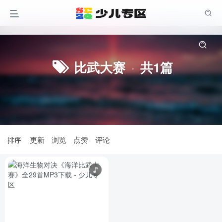
幼小衔接
一年级
二年级
三年级
比武大赛
共1篇
四年级
五年级
六年级
亲子论坛
更新
浏览
点赞
评论
排序
注册领积分 尊享全站权益
登录
注册
找回密码