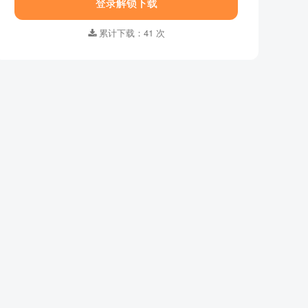
资源名称 ：
奥特银河格斗2：巨大的阴谋
登录解锁下载
第几季 ：
第一季
集数 ：
全10集
累计下载：41 次
语言字幕 ：
日语中字
格式 ：
MP4
画质 ：
3840x2160
适合年龄 ：
7-10岁,11-14岁
资源大小：
7.72GB
下载方式 ：
百度网盘
登录解锁下载
累计下载：41 次