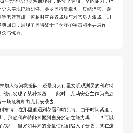
究极生命体塔尔塔洛斯现身，他凭借穿梭时空的能力，暗
历史以实现统治阴谋。赛罗奥特曼牵头，集结泽塔、泰
弟等老牌英雄，跨越时空在各战场与邪恶势力激战。剧
经典回归，展现了奥特战士们为守护宇宙和平并肩作
悬念与惊喜。
尚未加入银河救援队，还是身为行星文明观测员的利布特
，他们发现了某种东西……此时，尤莉安公主作为光之
有一场危机却向尤莉安袭去……
的利布特，在那里他遇到葛雷和帕瓦特。由于时间紧迫，
训。到底利布特能掌握到自身的潜在能力吗……？而以
了战斗，但突如其来的变量使他们陷入了苦战，就在这