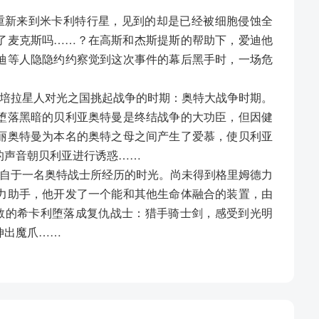
重新来到米卡利特行星，见到的却是已经被细胞侵蚀全
了麦克斯吗……？在高斯和杰斯提斯的帮助下，爱迪他
迪等人隐隐约约察觉到这次事件的幕后黑手时，一场危
安培拉星人对光之国挑起战争的时期：奥特大战争时期。
堕落黑暗的贝利亚奥特曼是终结战争的大功臣，但因健
丽奥特曼为本名的奥特之母之间产生了爱慕，使贝利亚
的声音朝贝利亚进行诱惑……
来自于一名奥特战士所经历的时光。尚未得到格里姆德力
力助手，他开发了一个能和其他生命体融合的装置，由
尊敬的希卡利堕落成复仇战士：猎手骑士剑，感受到光明
伸出魔爪……
星与古阿兄弟的莫尔德和宙达展开了战斗。虽然占据上
进行奥特合体，令超级泰罗再现，用宇宙奇迹光线消灭
现实出现在他们眼里……
优幸分离之后，他们在泰迦以前作为秘密训练场所的麦基