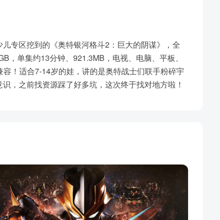
少儿专区挖到的《奥特银河格斗2：巨大的阴谋》，全
2GB，单集约13分钟、921.3MB，电视、电脑、平板、
兼容！适合7-14岁的娃，讲的是奥特战士们联手粉碎宇
意识，之前找资源踩了好多坑，这次终于找对地方啦！