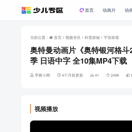
首页
动画片
动
当前位置：
首页
视频专区
科普探秘
宇宙探索
奥特曼动画片《奥特银河格斗2：巨大的阴谋
季 日语中字 全10集MP4下载
早教小阁
4个月前更新
41
2496
视频播放