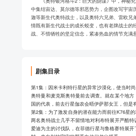
《奥特银河格斗2：巨大的阴谋》中，神秘
中集结宙达、莫尔德等邪恶势力，企图改写宇宙
迦等新生代奥特战士，以及奥特六兄弟、雷欧兄
情既有新生代战士的成长蜕变，也有老牌战士的
战、不惜牺牲的坚定信念，紧凑热血的情节充满
剧集目录
第1集：因米卡利特行星的异常沙漠化，使当时
奥特曼和麦克斯奥特曼前去调查。就在某个地方
国的代表，前去行星伽农会晤伊萨那女王，但是
第2集：为了激发自身的潜在能力而前往K76星
两名奥特战士几乎不留情地对利布特展开严酷特
爱迪为主的讨伐队，在菲德行星与鲁格赛特展开