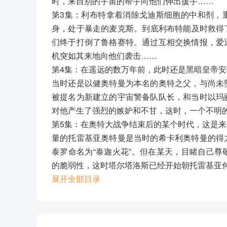
时，来自别的宇宙的帮手向他们伸出援手……
第3集：利布特拿着消除戈迪斯细胞的中和剂，
身，处于暴走的麦克斯。到底利布特能及时救得
们终于打倒了鲁格赛特。通过互相交换情报，爱
机突如其来地向他们袭击……
第4集：在遥远的数万年前，此时还是黑暗皇帝
当时还是以健奥特曼为本名的奥特之父，与尚未
被提名为新建立的宇宙警备队队长，和当时以玛
对他产生了强烈的嫉妒和不甘，这时，一个不明
第5集：在奥特大战争结束后的某个时代，这是
量的托雷基亚奥特曼是当时的希卡利奥特曼的得
泰罗命名为“泰迦火花”。但在某天，目睹自己
的脆弱性，这时塔尔塔洛斯已经开始朝托雷基亚
第6集：以佐菲为首的奥特六兄弟在格尔格达行
展开全部目录
风，但由于没有能有效击杀的手段。奥特六兄弟
了古阿兄弟。就在这时，一个足以让他们震惊的
第7集：自从和格里姆德战斗结束，三人小队和