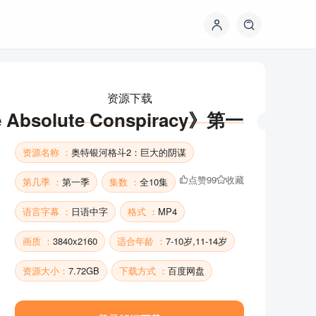
资源下载
bsolute Conspiracy》第一
资源名称 ：
奥特银河格斗2：巨大的阴谋
点赞
99
收藏
第几季 ：
第一季
集数 ：
全10集
语言字幕 ：
日语中字
格式 ：
MP4
画质 ：
3840x2160
适合年龄 ：
7-10岁,11-14岁
资源下载
资源大小：
7.72GB
下载方式 ：
百度网盘