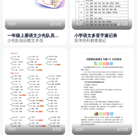
PDF
全22页
PDF
全16页
一年级上册语文少先队员六
小学语文多音字速记表
知六会六一做知识点总结
少先队知识图文并茂
音序排列易查易记
PDF
全5页
DOC
全23页