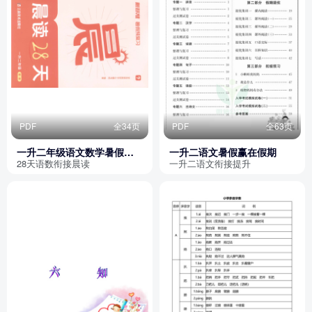
PDF
全34页
PDF
全63页
一升二年级语文数学暑假预
一升二语文暑假赢在假期
复习晨读28天
28天语数衔接晨读
一升二语文衔接提升