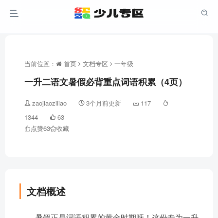
当前位置：
首页
文档专区
一年级
一升二语文暑假必背重点词语积累（4页）
zaojiaoziliao
3个月前更新
117
1344
63
点赞
63
收藏
文档概述
暑假正是词语积累的黄金时期呀！这份专为一升