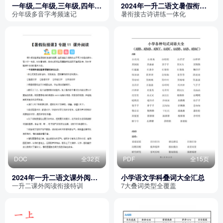
一年级,二年级,三年级,四年
2024年一升二语文暑假衔接
级,五年级,六年级语文多音字
古诗鉴赏（讲义和试题）
分年级多音字考频速记
暑衔接古诗讲练一体化
速记表（含5年考频）
DOC
全32页
PDF
全15页
2024年一升二语文课外阅读
小学语文学科叠词大全汇总
暑假衔接课（讲义和试题）
一升二课外阅读衔接特训
7大叠词类型全覆盖