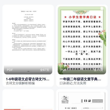
PDF
全67页
PDF
全11页
1-6年级语文必背古诗文75篇
一年级二年级语文查字典口
精品解析
诀方法和练习
古诗文分级解析精编
口诀易记,方法实用