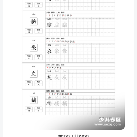
第1页 / 共96页