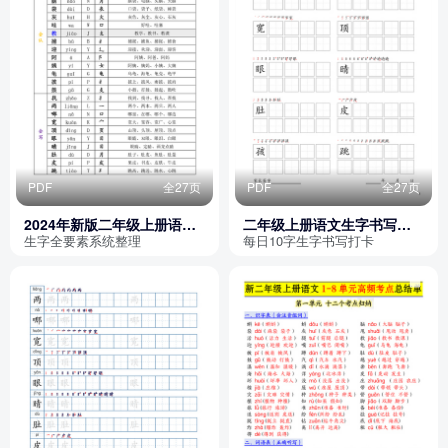
PDF
全27页
PDF
全27页
2024年新版二年级上册语文
二年级上册语文生字书写每
识字表写字表（含拼音音序
日打卡（10字版,部编版高清
生字全要素系统整理
每日10字生字书写打卡
部首组词）
电子字帖）