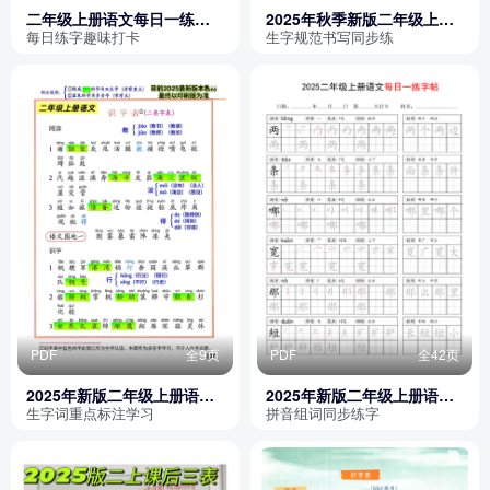
二年级上册语文每日一练打
2025年秋季新版二年级上册
卡练字（暑假预习一升二字
语文生字帖（暑假衔接）
每日练字趣味打卡
生字规范书写同步练
帖）
PDF
全9页
PDF
全42页
2025年新版二年级上册语文
2025年新版二年级上册语文
识字表写字表词语表
每日一练字帖（写字表）
生字词重点标注学习
拼音组词同步练字