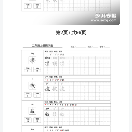
第2页 / 共96页