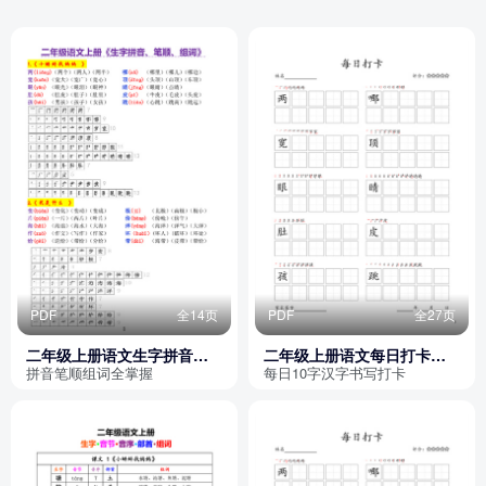
PDF
全14页
PDF
全27页
二年级上册语文生字拼音笔
二年级上册语文每日打卡电
顺组词
子字帖（部编版10字版）
拼音笔顺组词全掌握
每日10字汉字书写打卡