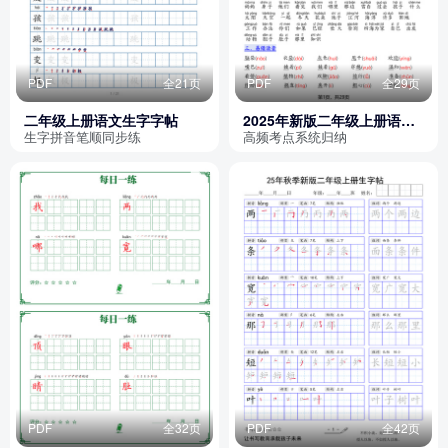
PDF
全21页
PDF
全29页
二年级上册语文生字字帖
2025年新版二年级上册语文
1-8单元高频考点总结单（含
生字拼音笔顺同步练
高频考点系统归纳
十二个考点归纳）
PDF
全32页
PDF
全42页