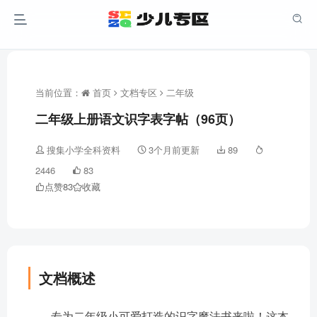
当前位置：
首页
文档专区
二年级
二年级上册语文识字表字帖（96页）
搜集小学全科资料
3个月前更新
89
2446
83
点赞
83
收藏
文档概述
专为二年级小可爱打造的识字魔法书来啦！这本