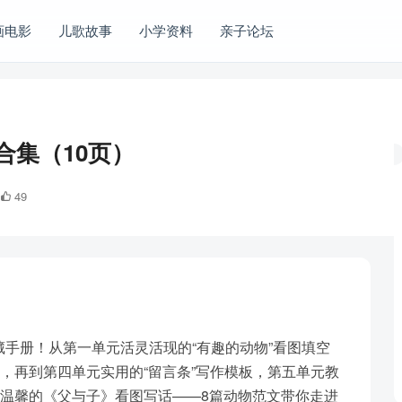
画电影
儿歌故事
小学资料
亲子论坛
合集（10页）
49
手册！从第一单元活灵活现的“有趣的动物”看图填空
绍，再到第四单元实用的“留言条”写作模板，第五单元教
又温馨的《父与子》看图写话——8篇动物范文带你走进