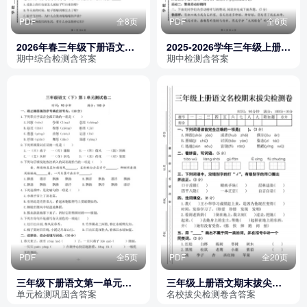
PDF
全8页
PDF
全6页
2026年春三年级下册语文期
2025-2026学年三年级上册语
中阶段综合检测卷A（含答
文期中能力检测卷（含答
期中综合检测含答案
期中检测含答案
案）
案）
PDF
全5页
PDF
全20页
三年级下册语文第一单元检
三年级上册语文期末拔尖检
测卷（含答案）
测卷四套（含答案）
单元检测巩固含答案
名校拔尖检测卷含答案