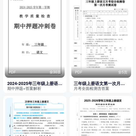
PDF
全30页
PDF
全5页
2024-2025年三年级上册语文
三年级上册语文第一次月考
期中押题冲刺卷5套（含答
综合检测卷（含答案）
期中押题+答案解析
月考全面检测含答案
案）