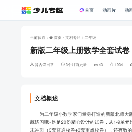
首页
动画片
动
当前位置：
首页
文档专区
二年级
新版二年级上册数学全套试卷
背古诗日常
3个月前更新
43
1934
文档概述
为二年级小数学家们量身打造的新版北师大
藏练习哦~足足20份精心设计的试卷，从1-9单
末冲刺（3套普通校卷+3套重点校卷），还有数