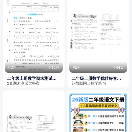
PDF
全16页
PDF
全44页
二年级上册数学期末测试卷2
二年级上册数学优佳好卷
套（含答案）
（苏教版）
2套期末测试含答案
苏教版同步数学练习