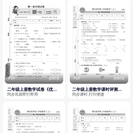
PDF
全80页
PDF
全80页
二年级上册数学试卷《优佳
二年级上册数学课时评测卷
好卷》XS版
（打印版）
同步巩固即打即用
同步课时,打印便捷