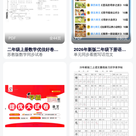
PDF
全44页
PDF
全80页
二年级上册数学优佳好卷
2026年新版二年级下册语文
（苏教版）
1-8单元同步看图写话范文
苏教版数学同步试卷
单元同步看图写话范文