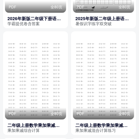
PDF
全80页
PDF
全80页
2026年新版二年级下册语文
2025年新版二年级上册语文
单元测试AB卷+期中+期末学
暑假练习识字表字帖
学霸提优卷含答案
暑假识字练字双突破
霸提优大试卷（含答案）
PDF
全80页
PDF
全80页
二年级上册数学乘加乘减多
二年级上册数学乘加乘减多
类组合计算练习题
类组合计算（通用版）
乘加乘减综合计算
乘加乘减混合计算练习