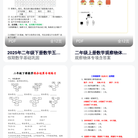
PDF
全12页
PDF
全12页
2025年二年级下册数学五一
二年级上册数学观察物体几
假期作业（基础巩固练习）
何专项练习（含答案）
假期数学基础巩固
观察物体专项含答案