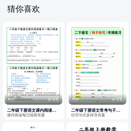
猜你喜欢
PDF
全12页
PDF
全12页
二年级下册语文课内阅读每
二年级下册语文常考句子仿
日一练小纸条（含答案）
写专项练习（含答案）
课内阅读每日练附答案
仿写句式多样含答案