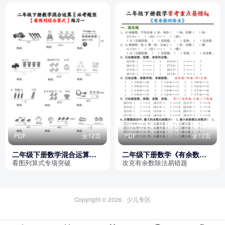
PDF
全12页
PDF
全12页
二年级下册数学混合运算看
二年级下册数学《有余数的
图列综合算式专项练习（含
除法》常考重点易错题（含
看图列算式专项突破
攻克有余数除法易错题
答案）
答案）
Copyright © 2026 ·
少儿专区