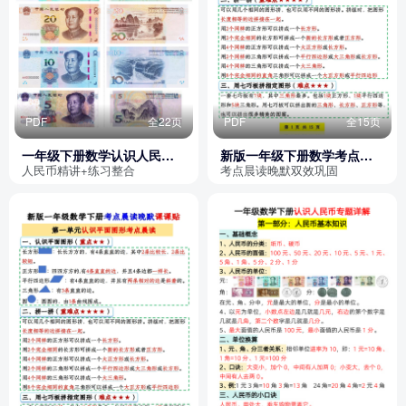
PDF
全22页
PDF
全15页
一年级下册数学认识人民币
新版一年级下册数学考点晨
精讲含练习（含答案）
读晚默课课贴
人民币精讲+练习整合
考点晨读晚默双效巩固