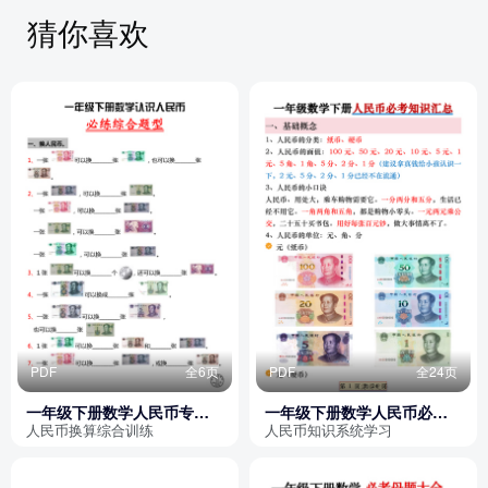
猜你喜欢
PDF
全6页
PDF
全24页
一年级下册数学人民币专项
一年级下册数学人民币必考
训练（必练综合题型）
知识汇总
人民币换算综合训练
人民币知识系统学习