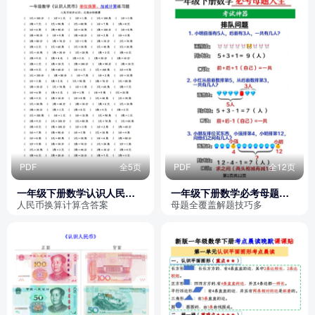
PDF
全5页
PDF
全12页
一年级下册数学认识人民币
一年级下册数学必考母题大
单位换算、加减计算练习题
全（考试神器含答案）
人民币换算计算含答案
母题全覆盖解题技巧多
（含答案）