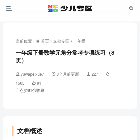
当前位置：
首页
文档专区
一年级
一年级下册数学元角分常考专项练习（8
页）
yuwapeixue7
3个月前更新
227
1565
91
点赞
91
收藏
文档概述