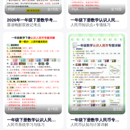
PDF
全15页
PDF
全19页
2026年一年级下册数学考点
一年级下册数学认识人民币
晨读晚默课课贴
专题详解
晨读晚默双效记考点
人民币知识点+专项练习
PDF
全19页
PDF
全5页
一年级下册数学认识人民币
一年级下册数学人民币专项
专题详解
详解（含答案）
人民币系统学习与练习
人民币认知与计算详解