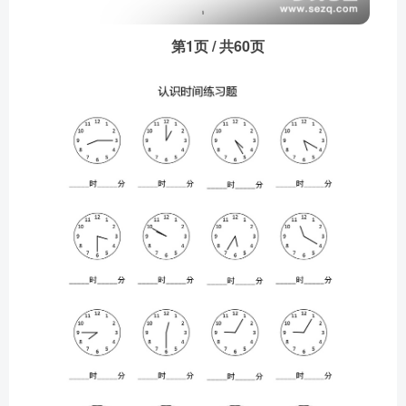
第1页 / 共60页