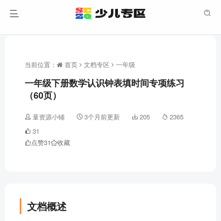
当前位置：
首页
文档专区
一年级
一年级下册数学认识钟表填时间专项练习
（60页）
童资源小铺
3个月前更新
205
2365
31
点赞
31
收藏
文档概述