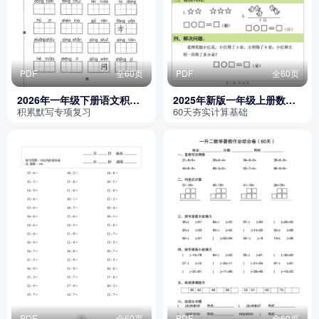
PDF
全60页
PDF
全60页
2026年一年级下册语文积累
2025年新版一年级上册数学
与默写期末复习卷（含答
计算每日一练（60天）
积累默写专项复习
60天夯实计算基础
案）
PDF
全60页
PDF
全60页