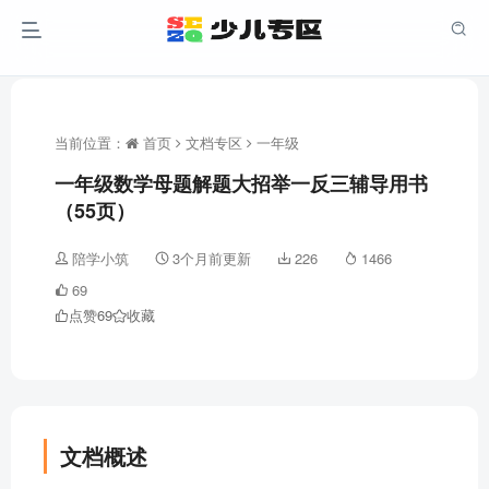
当前位置：
首页
文档专区
一年级
一年级数学母题解题大招举一反三辅导用书
（55页）
陪学小筑
3个月前更新
226
1466
69
点赞
69
收藏
文档概述