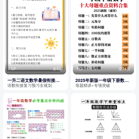
PDF
全3页
PDF
全34页
一升二语文数学暑假衔接计
2025年新版一年级下册数学
划表
十大母题重点资料合集（通
语数衔接复习预习全规划
母题精讲+专项突破
用版）