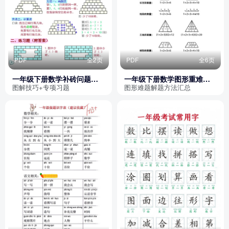
PDF
全2页
PDF
全6页
一年级下册数学补砖问题专
一年级下册数学图形重难点
项讲解与练习题（含答案）
方法总结
图解技巧+专项习题
图形难题解题方法汇总