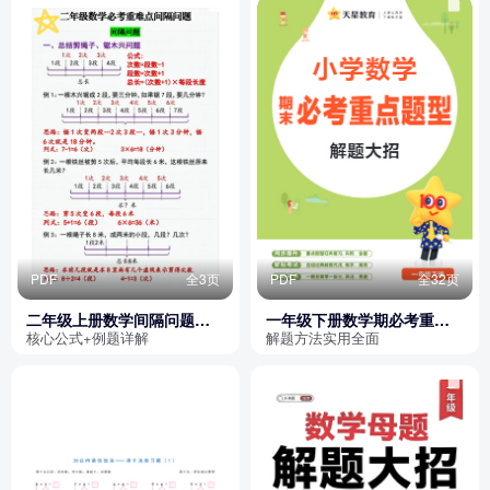
PDF
全3页
PDF
全32页
二年级上册数学间隔问题解
一年级下册数学期必考重点
题技巧（含例题解析）
题型解题大招
核心公式+例题详解
解题方法实用全面