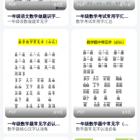
PDF
全2页
PDF
全11页
一年级语文数学做题识字表
一年级数学考试常用字汇总
（建议收藏）
（超全）
一年级语数做题常见字
数学考试常用字汇总
PDF
全9页
PDF
全9页
一年级数学题常见字必认
一年级数学题中常见字（大
（大字版）
字）
数学题核心汉字认读集
数学题常见字认读必备