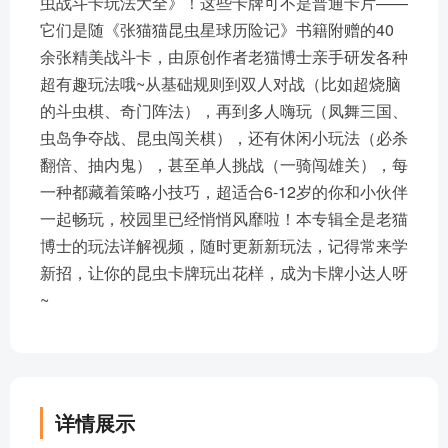
虫战斗卡玩法大全》！这些卡牌可不是普通卡片——
它们是随《张猫猫昆虫星球历险记》书籍附赠的40
余张精美战斗卡，由原创作者老猫博士亲手研发各种
超有趣玩法哦~从基础规则到双人对战（比如超烧脑
的斗虫棋、奇门阵法），再到多人嗨玩（凤舞三国、
虫岛争夺战、昆虫闯关棋），还有休闲小玩法（必杀
翻倍、抽内鬼），甚至单人挑战（一骑闯雄关），每
一种都藏着策略小技巧，超适合6-12岁的你和小伙伴
一起畅玩，校园里已经悄悄风靡啦！本专辑全是老猫
博士的玩法详解视频，随时更新新玩法，记得常来学
新招，让你的昆虫卡牌玩出花样，成为卡牌小达人呀
~
详情展示