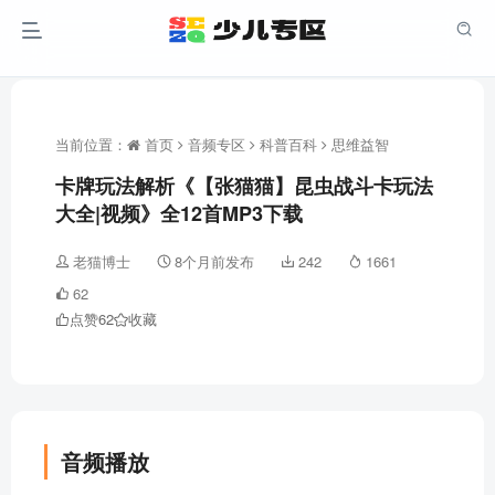
当前位置：
首页
音频专区
科普百科
思维益智
卡牌玩法解析《【张猫猫】昆虫战斗卡玩法
大全|视频》全12首MP3下载
老猫博士
8个月前发布
242
1661
62
点赞
62
收藏
音频播放