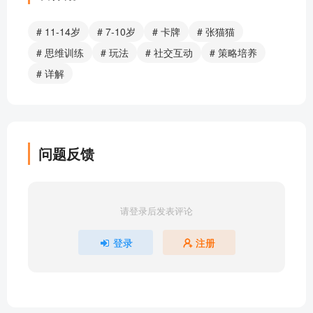
2、单人玩法：一骑闯雄关！（详解）
1、基础规则+双人玩法（详解）
# 11-14岁
# 7-10岁
# 卡牌
# 张猫猫
部分目录展示 ▶ 下载后解锁 12 首完整音频
# 思维训练
# 玩法
# 社交互动
# 策略培养
# 详解
问题反馈
请登录后发表评论
登录
注册