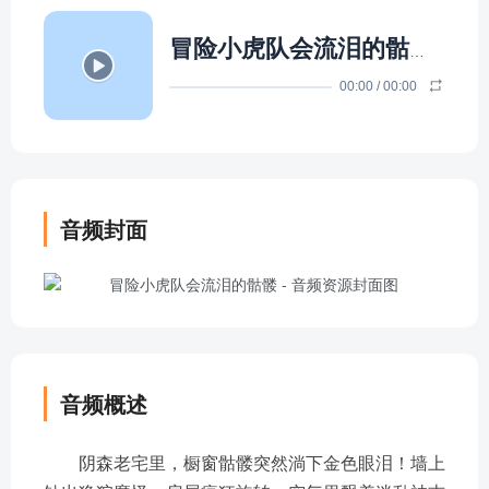
冒险小虎队会流泪的骷髅
- 令箭
00:00
/
00:00
音频封面
音频概述
阴森老宅里，橱窗骷髅突然淌下金色眼泪！墙上