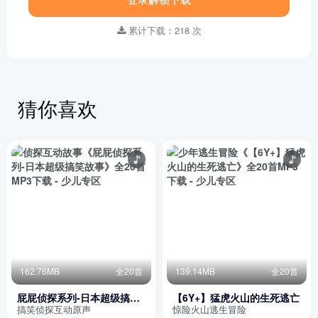
累计下载：218 次
猜你喜欢
162.76MB
全20首
139.14MB
全20首
屁屁侦探系列-日本超级搞笑
【6Y+】猛虎火山的生死逃亡
故事
搞笑侦探互动原声
惊险火山逃生冒险