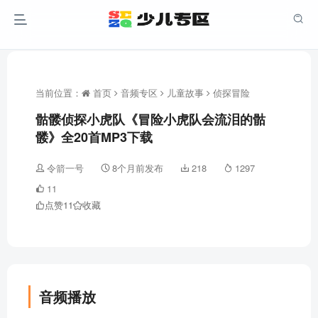
当前位置：
首页
音频专区
儿童故事
侦探冒险
骷髅侦探小虎队《冒险小虎队会流泪的骷
髅》全20首MP3下载
令箭一号
8个月前发布
218
1297
11
点赞
11
收藏
音频播放