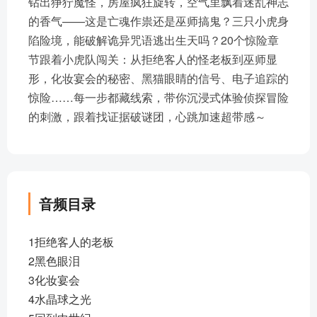
钻出狰狞魔怪，房屋疯狂旋转，空气里飘着迷乱神志
的香气——这是亡魂作祟还是巫师搞鬼？三只小虎身
陷险境，能破解诡异咒语逃出生天吗？20个惊险章
节跟着小虎队闯关：从拒绝客人的怪老板到巫师显
形，化妆宴会的秘密、黑猫眼睛的信号、电子追踪的
惊险……每一步都藏线索，带你沉浸式体验侦探冒险
的刺激，跟着找证据破谜团，心跳加速超带感～
音频目录
1拒绝客人的老板
2黑色眼泪
3化妆宴会
4水晶球之光