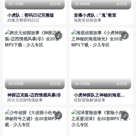
55.15MB
全20首
55.89MB
全20首
小虎队：密码日记完整版
首播小虎队：“鬼”教室
20集完整密码日记
鬼教室侦探故事
22.93MB
全20首
66.93MB
全20首
神探迈克狐•迈西情感风暴|非
小虎神探队之神秘的海底绿
光
跨次元侦探情感故事
侦探冒险解谜故事