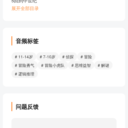
5回到中世纪
6黑猫的眼睛
展开全部目录
7缠住她
8默契的配合
9收藏“鬼怪”的人
10金色眼泪
音频标签
11电子追踪
12阴森荒凉的“鬼宅”
# 11-14岁
# 7-10岁
# 侦探
# 冒险
13巫师的王国
# 冒险勇气
# 冒险小虎队
# 思维益智
# 解谜
14奇怪的命令
# 逻辑推理
15诡异的魔法课
16证据
17魔眼
18重要发现
问题反馈
19不可思议的计划
20巫师显形
部分目录展示 ▶ 下载后解锁 20 首完整音频