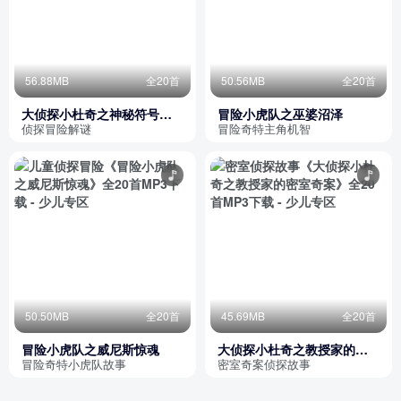
56.88MB
全20首
50.56MB
全20首
大侦探小杜奇之神秘符号之
冒险小虎队之巫婆沼泽
谜
侦探冒险解谜
冒险奇特主角机智
50.50MB
全20首
45.69MB
全20首
冒险小虎队之威尼斯惊魂
大侦探小杜奇之教授家的密
室奇案
冒险奇特小虎队故事
密室奇案侦探故事