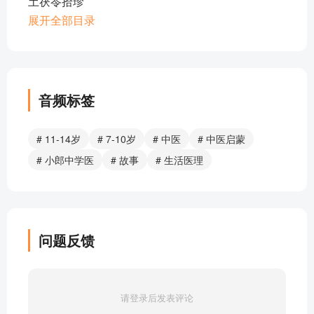
土茯苓拾珍
土茯苓重用治顽固头痛
展开全部目录
取象悟药土茯苓
30 土茯苓 单味土茯苓汤治梅毒疮
像漏斗一样把浊阴下漏出去的药
29、漏芦 画龙点睛的漏芦
音频标签
28.拳参 一味拳参乃宫血清宁
跌伤妙药-童便重楼 重楼拾珍
# 11-14岁
# 7-10岁
# 中医
# 中医启蒙
蚤休酒治马蜂蛇虫蛰咬伤
# 小郎中学医
# 故事
# 生活医理
27 重楼 一粒金丹退高热
每个季节都有好药 紫花地丁拾珍
26、紫花地丁、野菊花 疔疮能手—紫花地丁
蒲公英拾珍
问题反馈
养胃五点
眼科奇方 一味蒲公英汤
单味蒲公英治肋胀黄疸
请登录后发表评论
25 蒲公英 乳痈要药蒲公英