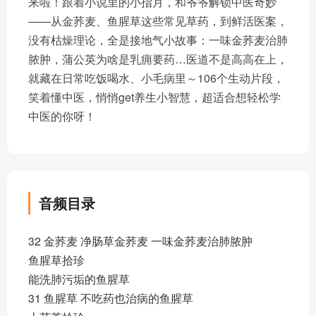
来啦！跟着小说里的小指月，和爷爷解锁中医奇妙
——从金荞麦、鱼腥草这些常见草药，到鲜活医案，
没有枯燥理论，全是接地气小故事：一味金荞麦治肺
脓肿，蒲公英为啥是乳痈要药…医道不是高高在上，
就藏在日常吃饭喝水、小毛病里～106个生动片段，
笑着懂中医，悄悄get养生小智慧，超适合想轻松学
中医的你呀！
音频目录
32 金荞麦 净肠草金荞麦 一味金荞麦治肺脓肿
鱼腥草拾珍
能洗肺污垢的鱼腥草
31 鱼腥草 不吃药也治病的鱼腥草