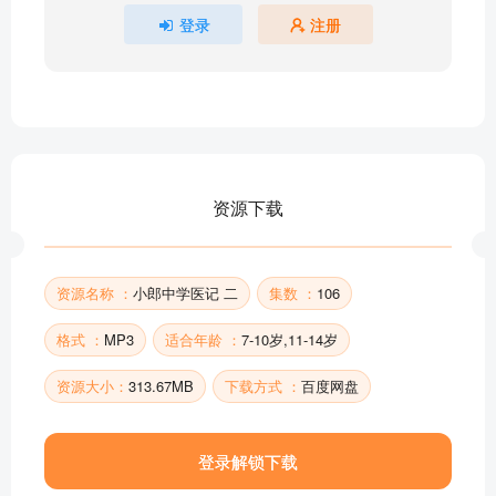
贯众拾珍
登录
注册
24贯众 贯众为什么能杀虫
大青叶 板蓝根 青黛拾珍
李防御治咳嗽得官
抽油烟机的作用
23 大青叶 板蓝根 青黛 大青叶治阳明热毒斑
从头到脚话穿心莲
资源下载
22 穿心莲 草医郎中的两个绝招
连翘拾珍
部分目录展示 ▶ 下载后解锁 106 首完整音频
资源名称 ：
小郎中学医记 二
集数 ：
106
格式 ：
MP3
适合年龄 ：
7-10岁,11-14岁
资源大小：
313.67MB
下载方式 ：
百度网盘
登录解锁下载