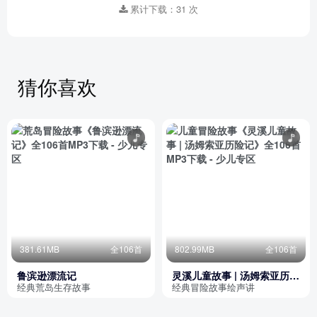
累计下载：31 次
猜你喜欢
381.61MB
全106首
802.99MB
全106首
鲁滨逊漂流记
灵溪儿童故事 | 汤姆索亚历险
记
经典荒岛生存故事
经典冒险故事绘声讲