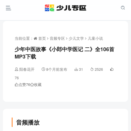
当前位置：
首页
音频专区
少儿文学
儿童小说
少年中医故事《小郎中学医记 二》全106首
MP3下载
阳春花开
8个月前发布
31
2526
76
点赞
76
收藏
音频播放