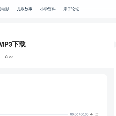
画电影
儿歌故事
小学资料
亲子论坛
MP3下载
22
00:00
/
00:00