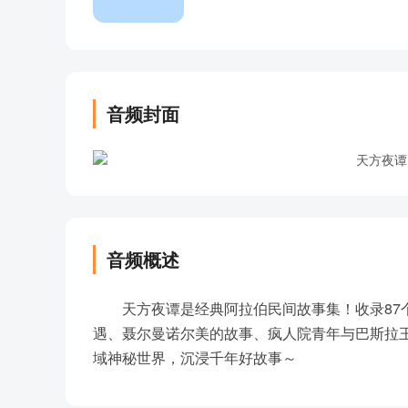
音频封面
音频概述
天方夜谭是经典阿拉伯民间故事集！收录87
遇、聂尔曼诺尔美的故事、疯人院青年与巴斯拉
域神秘世界，沉浸千年好故事～