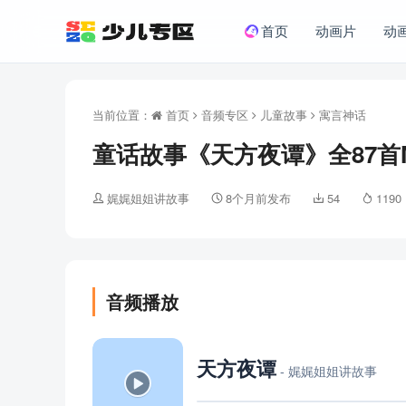
首页
动画片
动
当前位置：
首页
音频专区
儿童故事
寓言神话
童话故事《天方夜谭》全87首
娓娓姐姐讲故事
8个月前发布
54
1190
音频播放
天方夜谭
- 娓娓姐姐讲故事