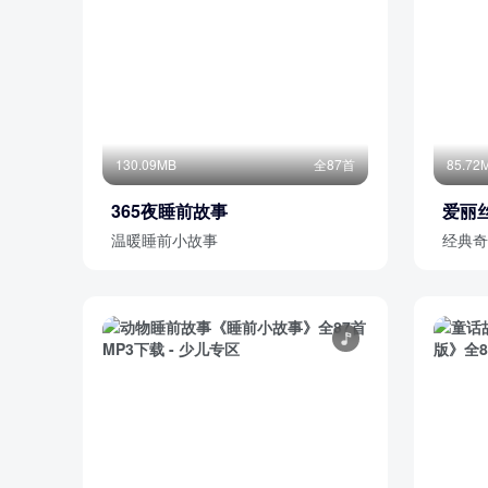
130.09MB
全87首
85.72
365夜睡前故事
爱丽丝
温暖睡前小故事
经典奇