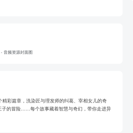
个精彩篇章，洗染匠与理发师的纠葛、宰相女儿的奇
王子的冒险……每个故事藏着智慧与奇幻，带你走进异