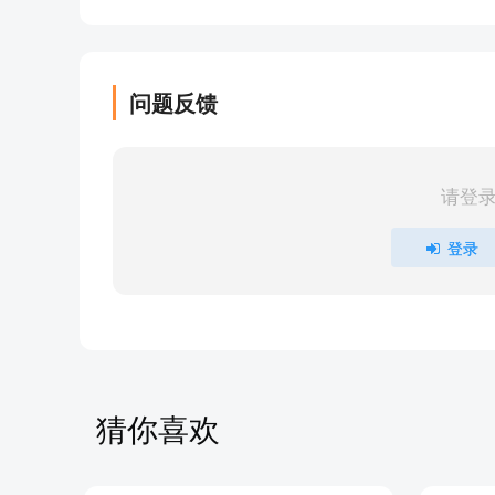
聂尔曼和诺尔美（第一集）
聂尔曼和诺尔美（第二集）
聂尔曼和诺尔美（第三集）
问题反馈
聂尔曼和诺尔美（第四集）
聂尔曼和诺尔美（第五集）
疯人院里一青年（第一集）
请登
疯人院里一青年（第二集）
疯人院里一青年（第三集）
登录
疯人院里一青年（第四集）
疯人院里一青年（第五集）
疯人院里一青年（第六集）
巴斯拉王子（第一集）
巴斯拉王子（第二集）
巴斯拉王子（第三集）
猜你喜欢
巴斯拉王子（第四集）
巴斯拉王子（第五集）