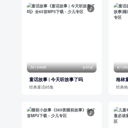
巴斯拉王子（第六集）
部分目录展示 ▶ 下载后解锁 87 首完整音频
361.64MB
全65首
87.06
童话故事 | 今天听故事了吗
格林童
前故
经典童话65集
经典格