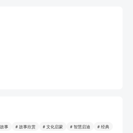
 故事
# 故事欣赏
# 文化启蒙
# 智慧启迪
# 经典