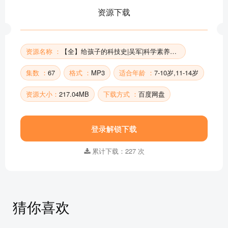
什么是文艺复兴 | 吴军：给孩子的科技史
资源下载
日心说突出重围 | 吴军：给孩子的科技史
第五章 科学启蒙 | 你能画出心形坐标吗 | 吴军：给孩
子的科技史
资源名称 ：
【全】给孩子的科技史|吴军|科学素养科学思维
近代医学的诞生 | 吴军：给孩子的科技史
集数 ：
67
格式 ：
MP3
适合年龄 ：
7-10岁,11-14岁
部分目录展示 ▶ 下载后解锁 67 首完整音频
资源大小：
217.04MB
下载方式 ：
百度网盘
登录解锁下载
累计下载：227 次
猜你喜欢