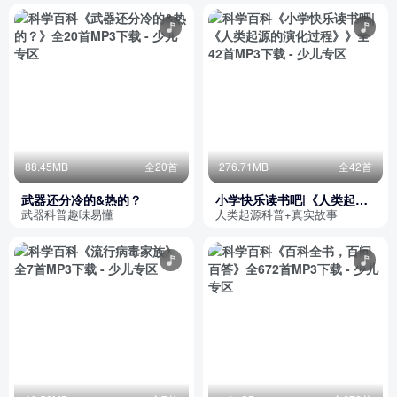
88.45MB
全20首
276.71MB
全42首
武器还分冷的&热的？
小学快乐读书吧|《人类起源
的演化过程》
武器科普趣味易懂
人类起源科普+真实故事