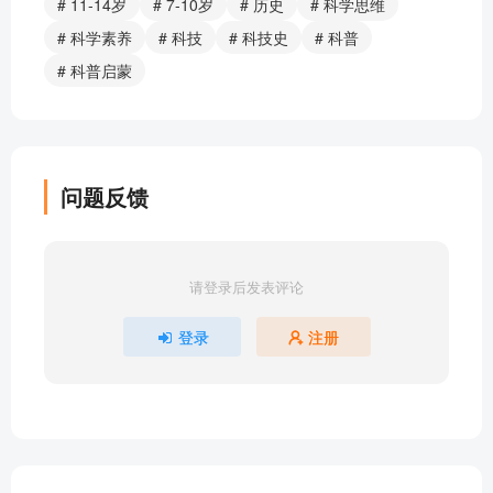
# 11-14岁
# 7-10岁
# 历史
# 科学思维
原始的车船什么样 | 吴军：给孩子的科技史
# 科学素养
# 科技
# 科技史
# 科普
阿拉伯数字是谁发明的 | 吴军：给孩子的科技史
# 科普启蒙
不断演变的文字 | 吴军：给孩子的科技史
早期的天文学 | 吴军：给孩子的科技史
几何学的起源 | 吴军：给孩子的科技史
第三章 农耕文明 | 吃不饱，怎么办 | 吴军：给孩子的
问题反馈
科技史
青铜与铁 | 吴军：给孩子的科技史
解锁纺织技能 | 吴军：给孩子的科技史
请登录后发表评论
瓷器与玻璃 | 吴军：给孩子的科技史
城市出现了 | 吴军：给孩子的科技史
登录
注册
第四章 文明复兴 | 古希腊人的贡献 | 吴军：给孩子的
科技史
纸张对文明有多重要 | 吴军：给孩子的科技史
从雕版印刷到活字印刷 | 吴军：给孩子的科技史
大学的诞生 | 吴军：给孩子的科技史