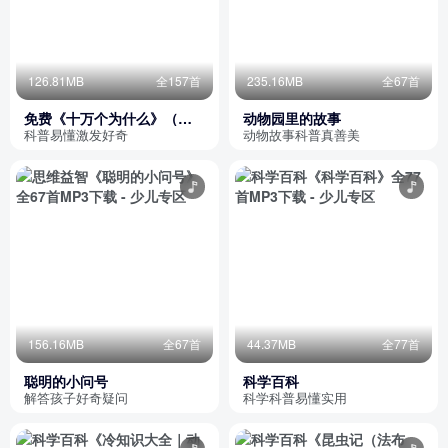
126.81MB
全157首
235.16MB
全67首
免费《十万个为什么》（科
动物园里的故事
普知识）
科普易懂激发好奇
动物故事科普真善美
156.16MB
全67首
44.37MB
全77首
聪明的小问号
科学百科
解答孩子好奇疑问
科学科普易懂实用