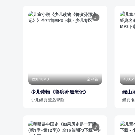
228.18MB
全74首
430.5
少儿读物《鲁滨孙漂流记》
绿山
著|
少儿经典荒岛冒险
经典名