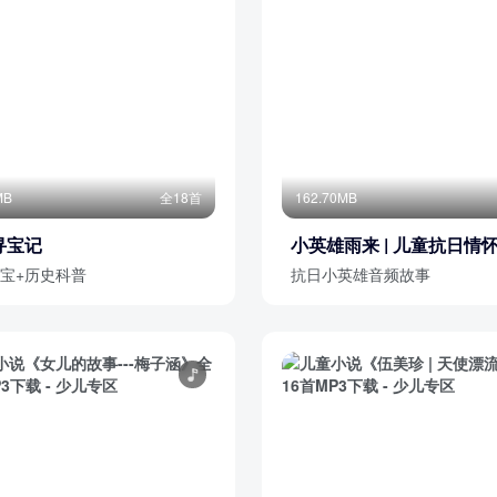
MB
全18首
162.70MB
寻宝记
小英雄雨来 | 儿童抗日情
宝+历史科普
抗日小英雄音频故事