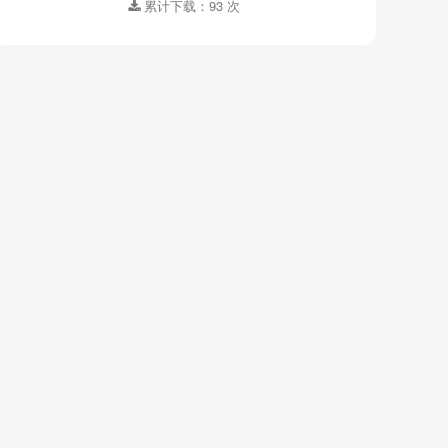
累计下载：93 次
集数 ：
16
格式 ：
MP3
适合年龄 ：
7-10岁,11-14岁
资源大小：
91.09MB
下载方式 ：
百度网盘
登录解锁下载
累计下载：93 次