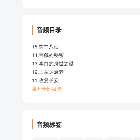
音频目录
15.饮中八仙
14.宝藏的秘密
13.李白的身世之谜
12.三军尽衰老
11.收复长安
10.吴有用的功劳
展开全部目录
9.又见罗同学
8.李白的偶像
版权声明
7.李白受骗
音频标签
6.魏晋名士很会玩
5.才高八斗小诗仙