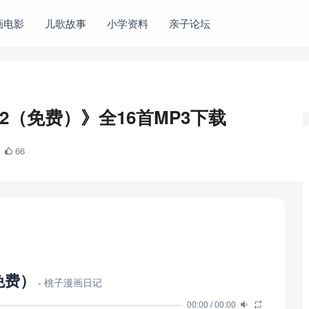
画电影
儿歌故事
小学资料
亲子论坛
2（免费）》全16首MP3下载
66
免费）
- 桃子漫画日记
00:00
/
00:00