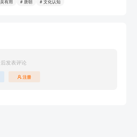
 吴有用
# 唐朝
# 文化认知
录后发表评论
注册