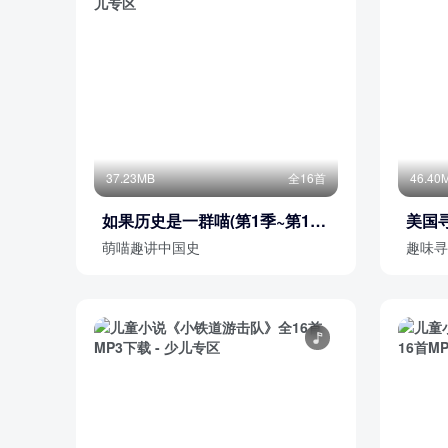
37.23MB
全16首
46.40
如果历史是一群喵(第1季~第12
美国
季)
萌喵趣讲中国史
趣味寻