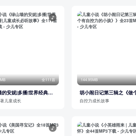
1MB
全111首
144.95MB
墙的安妮|多播|世界经典名
胡小闹日记第三辑之《做
儿童成长必听故事
控力的小孩》
著儿童成长
自控力成长故事