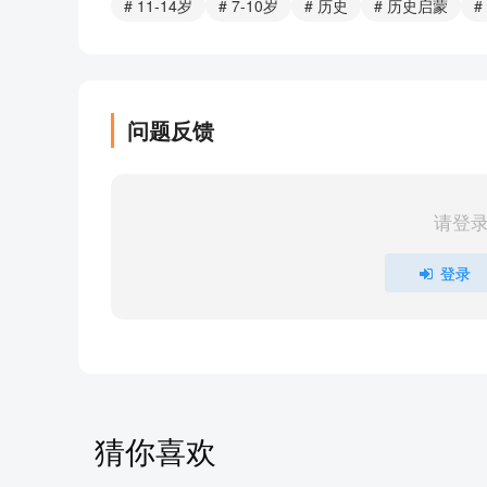
# 11-14岁
# 7-10岁
# 历史
# 历史启蒙
#
4.学习与复习的黄金比例
3.铸剑大师欧治子
2.神剑传说
1.我和李白学剑法
问题反馈
部分目录展示 ▶ 下载后解锁 16 首完整音频
请登
登录
猜你喜欢