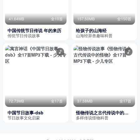
41.64MB
全10首
157.50MB
全150首
中国传统节日传说 年的来历
给孩子的山海经
传统节日传说故事
山海经异兽趣味科普
72.73MB
全17首
37.58MB
全17首
中国节日故事-dsb
怪物传说之古代传说中的怪
物
节日故事文化启蒙
多样传说怪物科普