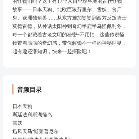
的怪物们吗？这里有17个来自全球各地的古代怪物
故事——日本天狗、北欧巨狼芬里尔、雪妖、食尸
鬼、欧洲独角兽……从东方雅加婆婆到西方反叛骑士
莫德雷德，从神话太阳神到奇幻半鹿半鸟怪佩利冬，
每一个都藏着古老文明的秘密~不用怕，这些传说怪
物带着满满的奇幻感，带你解锁不一样的神秘世界，
超有趣还涨知识，快来一起探险吧！
音频目录
日本天狗
斯廷法利斯湖怪鸟
雪妖
迅风天马“斯莱普尼尔”