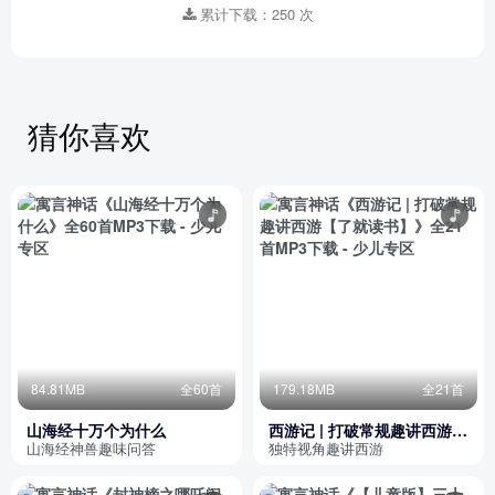
累计下载：250 次
猜你喜欢
84.81MB
全60首
179.18MB
全21首
山海经十万个为什么
西游记 | 打破常规趣讲西游
【了就读书】
山海经神兽趣味问答
独特视角趣讲西游