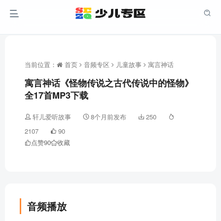
当前位置：
首页
音频专区
儿童故事
寓言神话
寓言神话《怪物传说之古代传说中的怪物》
全17首MP3下载
轩儿爱听故事
8个月前发布
250
2107
90
点赞
90
收藏
音频播放