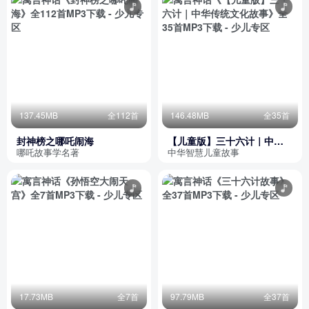
137.45MB
全112首
146.48MB
全35首
封神榜之哪吒闹海
【儿童版】三十六计｜中华
传统文化故事
哪吒故事学名著
中华智慧儿童故事
17.73MB
全7首
97.79MB
全37首