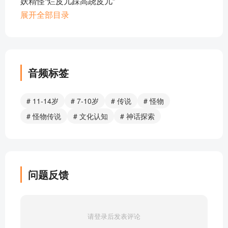
妖精怪“烂皮儿踩高跷皮儿”
半鹿半鸟怪“佩利冬”
展开全部目录
日本的“鬼”
海人马“那克拉维”
反叛骑士“莫德雷德”
太阳神“威齐洛波契特里”
音频标签
食尸鬼
北欧巨狼“芬里尔”
# 11-14岁
# 7-10岁
# 传说
# 怪物
邪恶皇后
# 怪物传说
# 文化认知
# 神话探索
欧洲独角兽
黑犬
报丧女妖
雅加婆婆
问题反馈
部分目录展示 ▶ 下载后解锁 17 首完整音频
请登录后发表评论