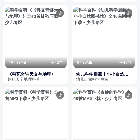
167.68MB
全42首
94.35MB
全40首
《科瓦奇讲天文与地理》
幼儿科学启蒙｜小小自然图
书馆
趣味天文地理科普
幼儿自然科学启蒙