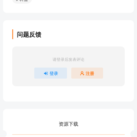
关于赫罗图的小知识
宇宙尺度 配音版
一站博物：恒星的一生（下）
一站博物：恒星的一生（上）
问题反馈
一站博物：从地面到空间望远镜
一站博物：天外来客——陨石
一站博物：望远镜的选择
请登录后发表评论
一站博物：宇宙年龄及大小（轻背景音乐版）
一站博物：流星与彗星
登录
注册
一站博物：太空望远镜们（花絮）
一站博物：恒星对比及太阳系模型（花絮）
一站博物：视星等绝对星等
一站博物：光年与光速
一站博物：宇宙尺度
一站博物：太阳系专辑-太阳
资源下载
一站博物：太阳系专辑-冥王星
部分目录展示 ▶ 下载后解锁 40 首完整音频