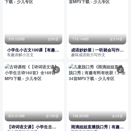
359.52MB
全90首
719.14MB
全314首
小学生小古文100课【有趣讲
成语妙妙屋 | 一听就会写作文
解】
的成语故事
有趣讲解小古文
趣味成语助力写作文
920.61MB
全169首
198.80MB
全34首
【诗词语文课】小学生古诗
雨滴姐姐直播脱口秀 | 有趣有