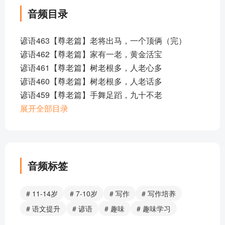
音频目录
谚语463【尊老篇】老将出马，一个顶俩（完）
谚语462【尊老篇】家有一老，黄金活宝
谚语461【尊老篇】树老根多，人老心多
谚语460【尊老篇】树老根多，人老话多
谚语459【尊老篇】手舞足蹈，九十不老
谚语458【尊老篇】人生七十古来稀
展开全部目录
谚语457【尊老篇】牛老角硬，人老艺精
谚语456【尊老篇】牛老一冬，人老一年
谚语455【尊老篇】牛老怕惊蛰，人老怕大寒
谚语454【尊老篇】老健春寒秋后热
音频标签
谚语453【尊老篇】老不拘礼，病不拘礼
谚语452【尊老篇】马老鬃毛长，人老见识广
# 11-14岁
# 7-10岁
# 写作
# 写作培养
谚语451【尊老篇】不听老人言，吃亏在眼前
# 语文提升
# 谚语
# 趣味
# 趣味学习
谚语450【尊老篇】人老不以筋骨为能