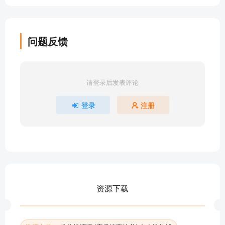
谚语449【尊老篇】人老不算老，心老才算老
谚语448【尊老篇】老人好述远事
谚语447【尊老篇】老人不讲古，后生会失谱
问题反馈
谚语446【尊老篇】四海之内皆兄弟
谚语445【勤俭篇】只有勤来没有俭，好比有针没有
线
请登录后发表评论
谚语444【勤俭篇】若要生活好，勤劳、节俭、储蓄
三件宝
登录
注册
谚语443【勤俭篇】败家子，钱如草
谚语442【勤俭篇】囊中未空先节约
谚语441【勤俭篇】行船靠掌舵，理家靠节约
谚语440【勤俭篇】当用花万金不惜，不当用一文不
费
谚语439【勤俭篇】富家一席酒，穷汉半年粮
资源下载
谚语438【勤俭篇】新三年，旧三年，缝缝补补又三
年
谚语437【勤俭篇】学问勤中得，富裕俭中来