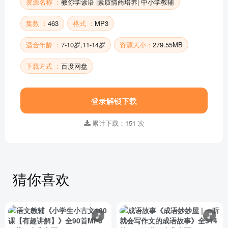
资源名称 ：
教你学谚语 |素质情商培养| 中小学教辅
谚语436【勤俭篇】由俭入奢易，由奢入俭难
集数 ：
463
格式 ：
MP3
谚语435【勤俭篇】不算账不明，不计划不行
谚语434【勤俭篇】家有千万，小处不可不算
适合年龄 ：
7-10岁,11-14岁
资源大小：
279.55MB
部分目录展示 ▶ 下载后解锁 463 首完整音频
下载方式 ：
百度网盘
登录解锁下载
累计下载：151 次
猜你喜欢