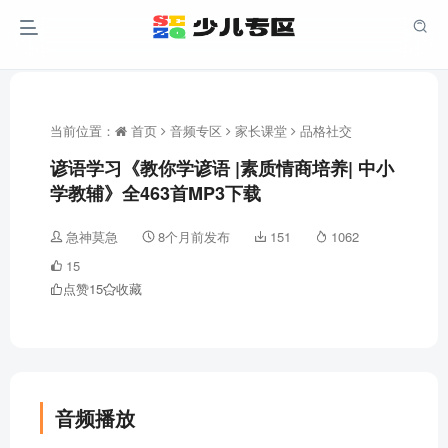
当前位置：
首页
音频专区
家长课堂
品格社交
谚语学习《教你学谚语 |素质情商培养| 中小
学教辅》全463首MP3下载
急神莫急
8个月前发布
151
1062
15
点赞
15
收藏
音频播放