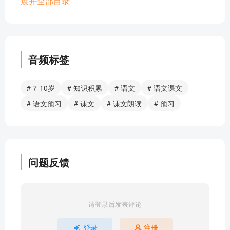
25_黄继光
展开全部目录
24_古诗三首
23_我们家的男子汉
22_小英雄雨来（节选）五、六
21_小英雄雨来（节选）四
音频标签
20_小英雄雨来（节选）三
19_小英雄雨来（节选）一、二
# 7-10岁
# 知识积累
# 语文
# 语文课文
18_文言文二则
# 语文预习
# 课文
# 课文朗读
# 预习
17_记金华的双龙洞
16_海上日出
15_白鹅
14_母鸡
问题反馈
13_猫
12_在天晴了的时候
11_白桦
请登录后发表评论
10_绿
09_短诗三首
登录
注册