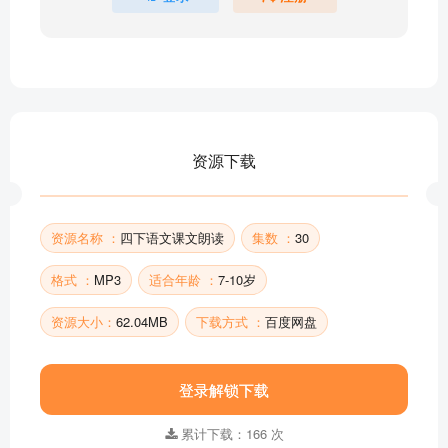
08_千年梦圆在今朝
07_纳米技术就在我们身边
06_飞向蓝天的恐龙
05_琥珀
04_三月桃花水
03_天窗
资源下载
02_乡下人家
01_古诗词三首
部分目录展示 ▶ 下载后解锁 30 首完整音频
资源名称 ：
四下语文课文朗读
集数 ：
30
格式 ：
MP3
适合年龄 ：
7-10岁
资源大小：
62.04MB
下载方式 ：
百度网盘
登录解锁下载
累计下载：166 次