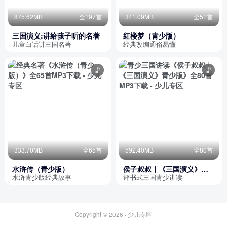
875.62MB
全197首
341.09MB
全51首
三国演义:讲给孩子听的名著
红楼梦（青少版）
儿童白话讲三国名著
经典改编通俗易懂
333.70MB
全65首
592.40MB
全80首
水浒传（青少版）
侯子叔叔｜《三国演义》青
少版
水浒青少版经典故事
评书式三国青少讲读
Copyright © 2026 ·
少儿专区