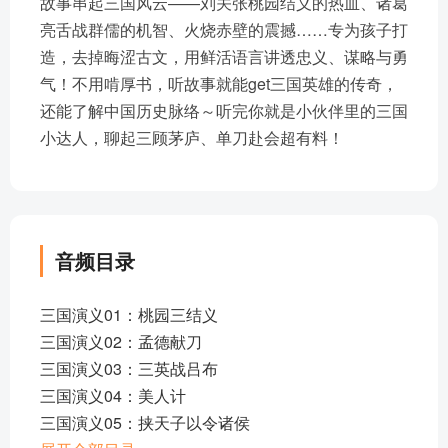
故事串起三国风云——刘关张桃园结义的热血、诸葛
亮舌战群儒的机智、火烧赤壁的震撼……专为孩子打
造，去掉晦涩古文，用鲜活语言讲透忠义、谋略与勇
气！不用啃厚书，听故事就能get三国英雄的传奇，
还能了解中国历史脉络～听完你就是小伙伴里的三国
小达人，聊起三顾茅庐、单刀赴会超有料！
音频目录
三国演义01：桃园三结义
三国演义02：孟德献刀
三国演义03：三英战吕布
三国演义04：美人计
三国演义05：挟天子以令诸侯