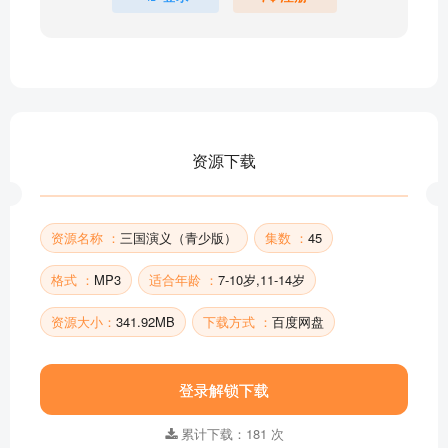
三国演义23：气死周瑜
三国演义24：马超讨贼
三国演义25：截江夺阿斗
三国演义26：刘备取西川
三国演义27：单刀赴会
三国演义28：定军山之战
资源下载
三国演义29：智取汉中
三国演义30：水淹七军
部分目录展示 ▶ 下载后解锁 45 首完整音频
资源名称 ：
三国演义（青少版）
集数 ：
45
格式 ：
MP3
适合年龄 ：
7-10岁,11-14岁
资源大小：
341.92MB
下载方式 ：
百度网盘
登录解锁下载
累计下载：181 次