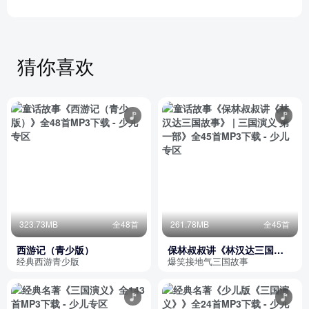
猜你喜欢
323.73MB
全48首
261.78MB
全45首
西游记（青少版）
保林叔叔讲《林汉达三国故
事》 | 三国演义 第一部
经典西游青少版
爆笑接地气三国故事