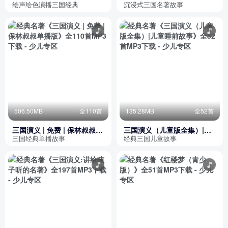
式入梦三国
绘声绘色演播三国经典
沉浸式三国名著故事
506.50MB
全110首
135.28MB
全52首
三国演义 | 免费 | 保林叔叔单
三国演义（儿童版全集）|儿
播版
童睡前故事
三国经典单播故事
经典三国儿童故事