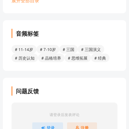
三国演义06：孙策占江东
展开全部目录
三国演义07：辕门射戟
三国演义08：吕布殒命
三国演义09：煮酒论英雄
三国演义10：关羽降曹
音频标签
三国演义11：身在曹营心在汉
三国演义12：千里走单骑
# 11-14岁
# 7-10岁
# 三国
# 三国演义
三国演义13：官渡之战
# 历史认知
# 品格培养
# 思维拓展
# 经典
三国演义14：跃马过檀溪
三国演义15：三顾茅庐
三国演义16：败走汉津口
三国演义17：舌战群儒
问题反馈
三国演义18：草船借箭
三国演义19：周瑜打黄盖
三国演义20：火烧赤壁
请登录后发表评论
三国演义21：刘备占荆州
三国演义22：赔了夫人又折兵
登录
注册