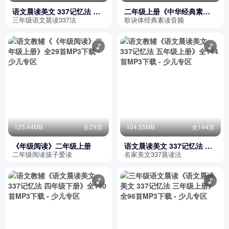
语文晨读美文 337记忆法 三
二年级上册《中华经典素读
年级下册
范本 陈琴》
三年级语文晨读337法
歌诀体经典素读音频
125.44MB
全29首
104.55MB
全144首
《年级阅读》二年级上册
语文晨读美文 337记忆法 五
年级上册
二年级阅读孩子爱读
名家美文337晨读法