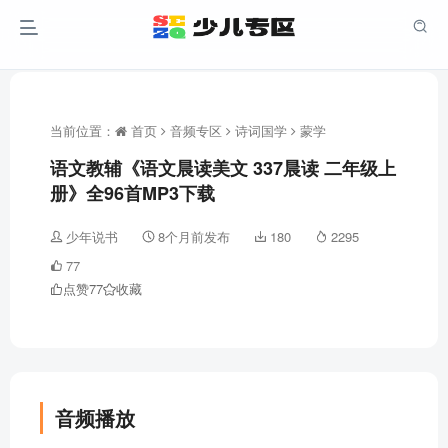
当前位置：
首页
音频专区
诗词国学
蒙学
语文教辅《语文晨读美文 337晨读 二年级上
册》全96首MP3下载
少年说书
8个月前发布
180
2295
77
点赞
77
收藏
音频播放