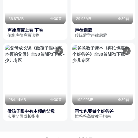
36.87MB
全30首
29.93MB
全30首
声律启蒙上卷 下卷
声律启蒙
传统声律启蒙读物
传统蒙学声律启蒙
284.14MB
全30首
192.02MB
全30首
做孩子眼中有本领的父母
再忙也要做个好爸爸
实用父母成长指南
忙爸爸高效教子指南