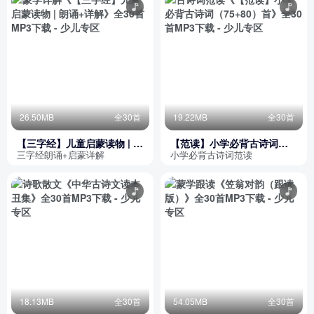
26.50MB
全30首
19.22MB
全30首
【三字经】儿童启蒙读物 | 朗
【范读】小学必背古诗词
诵+详解
（75+80）首
三字经朗诵+启蒙详解
小学必背古诗词范读
18.13MB
全30首
54.05MB
全30首