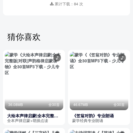
累计下载：84 次
猜你喜欢
36.08MB
全30首
46.67MB
全30首
大绘本声律启蒙|全本完整版|
《笠翁对韵》专业朗诵
对联|声韵格律启蒙读物
全本声律启蒙+萌插点读
蒙学经典专业朗诵