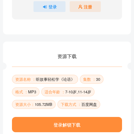
21 自律篇：《论语》中最难的一个字
登录
注册
22 自律篇：严格要求自己的孔子
23 自律篇：和不礼貌的人做朋友？
24 自律篇：如何选择自己的朋友
25 自律篇：最优秀的人是这样子？
26 交往篇：和孔子学做真正的小勇士
27 交往篇：直接指出朋友的缺点，是对是错？
资源下载
28 交往篇：抓不住的时间
29 交往篇：被朋友误会了怎么办？
30 交往篇：觉得自己孤单的司马牛
资源名称 ：
听故事轻松学《论语》
集数 ：
30
部分目录展示 ▶ 下载后解锁 30 首完整音频
格式 ：
MP3
适合年龄 ：
7-10岁,11-14岁
资源大小：
105.72MB
下载方式 ：
百度网盘
登录解锁下载