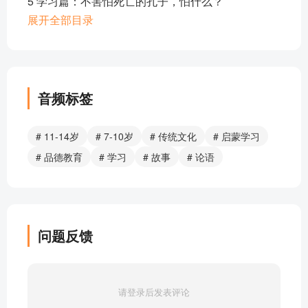
5 学习篇：不害怕死亡的孔子，怕什么？
6 品德篇：孔子竟然也犯错了？
展开全部目录
7 品德篇： 君子是如何看待钱财的？
8 品德篇：如何根据言行举止来识别君子
9 品德篇：想让别人抢着和你做朋友？你需要学会这
2招！
音频标签
10 品德篇：如何成为君子？孔子说需要这样做
11 孝顺篇：什么是真正孝敬父母了？
# 11-14岁
# 7-10岁
# 传统文化
# 启蒙学习
12 孝顺篇：竟改变国家命运？
# 品德教育
# 学习
# 故事
# 论语
13 孝顺篇：要做的那些小事？
14 孝顺篇：古时候，孩子不能出远门？
15 孝顺篇：在孔子眼中的地位竟然这么高？
16 立志篇：孔子眼中的男子汉是这样！
问题反馈
17 立志篇：被孔子专门夸赞的树是它！
18 立志篇：孔子的学生竟不如一个车夫？
19 立志篇：固执的刺客
请登录后发表评论
20 立志篇：智者和仁者的区别是什么？