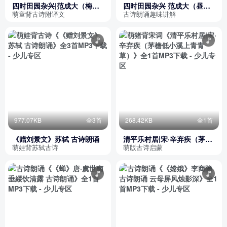
四时田园杂兴|范成大（梅子
四时田园杂兴 范成大（昼出
金黄杏子肥）
耘田夜绩麻）朗诵
萌童背古诗附译文
古诗朗诵趣味讲解
977.07KB
全3首
268.42KB
全1首
《赠刘景文》苏轼 古诗朗诵
清平乐村居|宋·辛弃疾（茅檐
低小溪上青青草）
萌娃背苏轼古诗
萌版古诗启蒙