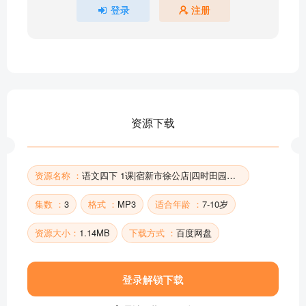
登录
注册
资源下载
资源名称 ：
语文四下 1课|宿新市徐公店|四时田园杂兴|清平乐村居
集数 ：
3
格式 ：
MP3
适合年龄 ：
7-10岁
资源大小：
1.14MB
下载方式 ：
百度网盘
登录解锁下载