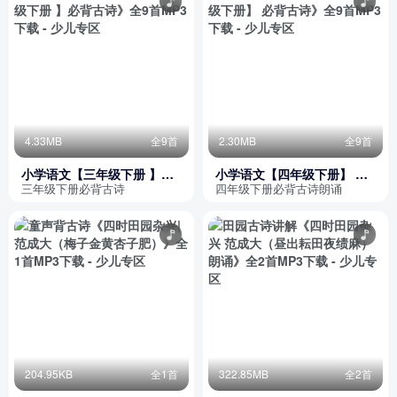
4.33MB
全9首
2.30MB
全9首
小学语文【三年级下册 】必
小学语文【四年级下册】 必
背古诗
背古诗
三年级下册必背古诗
四年级下册必背古诗朗诵
204.95KB
全1首
322.85MB
全2首