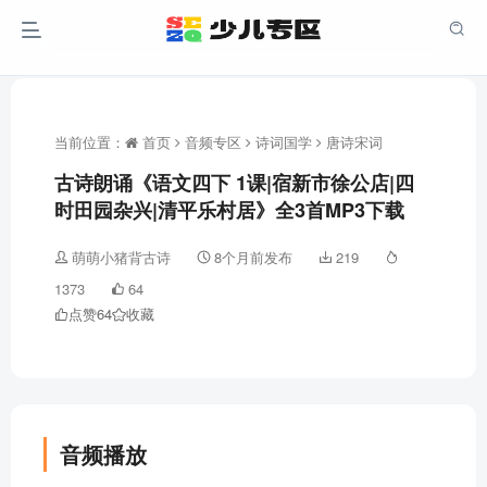
当前位置：
首页
音频专区
诗词国学
唐诗宋词
古诗朗诵《语文四下 1课|宿新市徐公店|四
时田园杂兴|清平乐村居》全3首MP3下载
萌萌小猪背古诗
8个月前发布
219
1373
64
点赞
64
收藏
音频播放