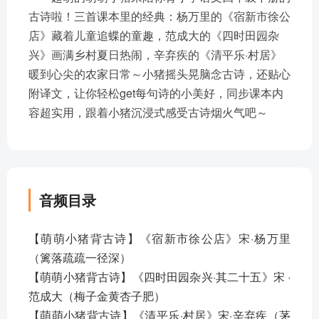
古诗啦！三首课本里的经典：杨万里的《宿新市徐公
店》藏着儿童追蝶的童趣，范成大的《四时田园杂
兴》画满乡村夏日热闹，辛弃疾的《清平乐·村居》
暖到心尖的农家日常～小猪摇头晃脑念古诗，还贴心
附译文，让你轻松get每句诗的小美好，同步课本内
容超实用，跟着小猪沉浸式感受古诗烟火气吧～
音频目录
【萌萌小猪背古诗】《宿新市徐公店》宋·杨万里
（篱落疏疏一径深）
【萌萌小猪背古诗】《四时田园杂兴·其二十五》宋 ·
范成大（梅子金黄杏子肥）
【萌萌小猪背古诗】《清平乐·村居》宋·辛弃疾（茅