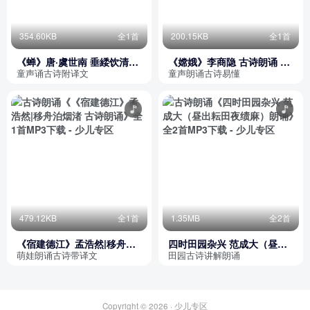
354.60KB
全1首
200.15KB
全1首
《蝉》唐·虞世南 垂緌饮清露
《嫦娥》李商隐 古诗朗诵 云
古诗朗诵
母屏风烛影深
童声诵古诗附译文
童声朗诵古诗易懂
479.12KB
全1首
1.35MB
全2首
《宿建德江》孟浩然|移舟泊
四时田园杂兴 范成大（昼出
烟渚 古诗朗诵
耘田夜绩麻）朗诵
萌娃朗诵古诗带译文
田园古诗讲解朗诵
Copyright © 2026 ·
少儿专区