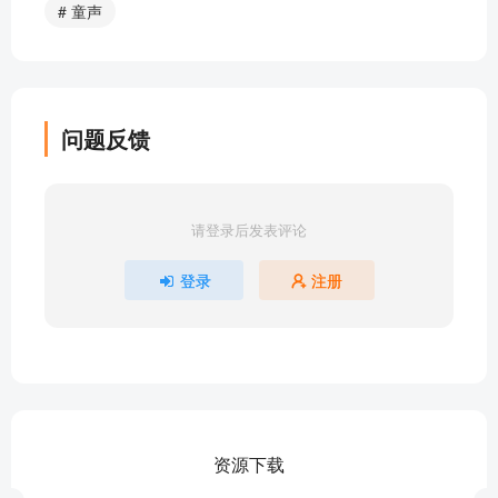
# 童声
014【三字经篇】始皇称帝
015【三字经篇】赤壁之战
016【三字经篇】李渊建唐
017【三字经篇】杯酒释兵权
问题反馈
018【三字经篇】僧人皇帝朱元璋
019【三字经篇】魏忠贤专权乱政
020【三字经篇】通古今 知兴衰
请登录后发表评论
021【三字经篇】孔子师项橐
022【三字经篇】头悬梁 锥刺股
登录
注册
023【三字经篇】朱买臣、李密读书
024【三字经篇】大器晚成的苏洵
025【三字经篇】小神童李泌
三字经童声诵读(下）经子通~宜勉励
026【三字经篇】刘晏封官
027【弟子规篇】百里负米
资源下载
028【弟子规篇】一钱斩吏