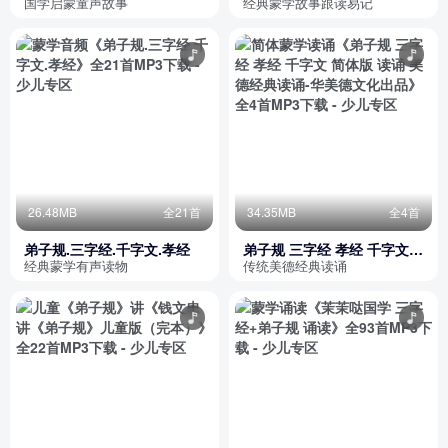
跟读版
国学启蒙童声故事
经典蒙学故事跟读易记
26.48MB
全21首
34.35MB
全4首
弟子规.三字经.千字文.孝经
弟子规 三字经 孝经 千字文
简体版 读诵 美德经典读诵-华
经典蒙学有声读物
传统美德经典读诵
美德文化出品