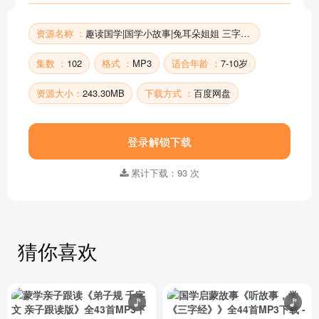
部分目录展示 ▶ 下载后解锁 102 首完整音频
资源名称 ：
趣读国学|国学小故事|兔耳朵姐姐 三字经 弟子规
集数 ：
102
格式 ：
MP3
适合年龄 ：
7-10岁
资源大小：
243.30MB
下载方式 ：
百度网盘
登录解锁下载
累计下载：93 次
猜你喜欢