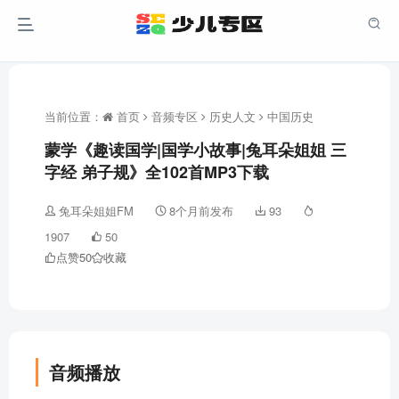
当前位置：
首页
音频专区
历史人文
中国历史
蒙学《趣读国学|国学小故事|兔耳朵姐姐 三
字经 弟子规》全102首MP3下载
兔耳朵姐姐FM
8个月前发布
93
1907
50
点赞
50
收藏
音频播放