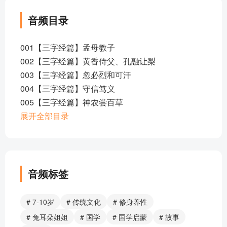
音频目录
001【三字经篇】孟母教子
002【三字经篇】黄香侍父、孔融让梨
003【三字经篇】忽必烈和可汗
004【三字经篇】守信笃义
005【三字经篇】神农尝百草
006【三字经篇】治家有方
展开全部目录
007【三字经篇】三顾茅庐
008【三字经篇】学以致用
009【三字经篇】庄子巧拒楚王
三字经童声诵读 (上） 人之初~及老庄
音频标签
010【三字经篇】尧帝禅让
011【三字经篇】大禹治水
# 7-10岁
# 传统文化
# 修身养性
012【三字经篇】纣王自焚
# 兔耳朵姐姐
# 国学
# 国学启蒙
# 故事
013【三字经篇】三家分晋