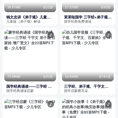
38.41MB
全22首
21.37MB
全93首
钱文忠讲《弟子规》儿童版
茉茉哒国学 三字经+弟子规
（完本）
诵读
儿童版《弟子规》解读
国学经典免费诵读
73.99MB
全23首
53.56MB
全181首
国学经典诵读——三字经 千
三字经、弟子规、千字文、
字文 弟子规 百家姓 增广贤文
百家姓
国学经典诵读启蒙
国学启蒙磨耳朵