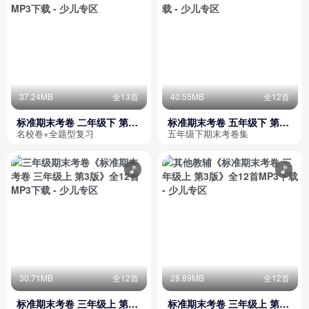
37.24MB
全13首
40.55MB
全12首
标准期末考卷 二年级下 第3
标准期末考卷 五年级下 第3
版
版
名校卷+全题型复习
五年级下期末考卷集
30.71MB
全12首
28.89MB
全12首
标准期末考卷 三年级上 第3
标准期末考卷 三年级上 第3