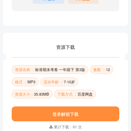
资源下载
资源名称 ：
标准期末考卷 一年级下 第3版
集数 ：
12
格式 ：
MP3
适合年龄 ：
7-10岁
资源大小：
35.83MB
下载方式 ：
百度网盘
登录解锁下载
累计下载：61 次