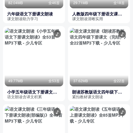
82.04MB
全46首
29.71MB
全18首
六年级语文下册课文朗读
人教版四年级下册语文课文
朗读
课文朗读助力学习
课文朗读清晰实用
49.77MB
全53首
37.62MB
全22首
小学五年级语文下册课文朗
朗读苏教版语文四年级下册
读
课文（完结）
语文朗读含译文积累
紧扣教材课文朗读