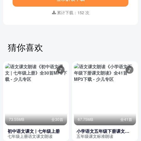
累计下载：152 次
猜你喜欢
73.55MB
全30首
67.75MB
全41首
初中语文课文 | 七年级上册
小学语文五年级下册课文朗
读
七年级上册语文课文朗读
五年级课文标准朗读