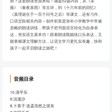
彻？这套朗读资源来啦！涵盖52篇内容，从《采
薇》《春夜喜雨》等古诗，到《十六年前的回忆》
《真理诞生于一百个问号之后》等课文，还有习作、
口语交际相关内容～创作初衷是弥补小学教学中常被
忽略的朗读训练，帮孩子把书面语言转化为自身表
达，夯实语文基本功！跟着朗读既能练口头表达，又
能掌握课文理解方法，让语文学习更扎实有趣，快和
孩子一起开启朗读之旅吧！
音频目录
10.清平乐
9.浣溪沙
8.卜算子·送孟浩然之浙东