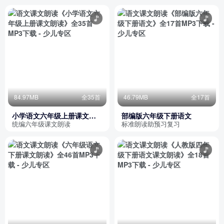
84.97MB
全35首
46.79MB
全17首
小学语文六年级上册课文朗
部编版六年级下册语文
读
统编六年级课文朗读
标准朗读助预习复习