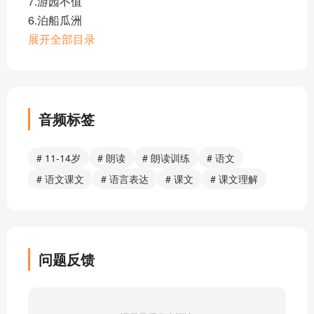
7.游园不值
6.泊船瓜洲
5.江上渔者
展开全部目录
4.早春呈水部张十八员外
3.春夜喜雨
2.送元二使安西
1.采薇(节选)
音频标签
阅读材料
综合性学习·难忘小学生活·依依惜别
# 11-14岁
# 朗读
# 朗读训练
# 语文
阅读材料
# 语文课文
# 语言表达
# 课文
# 课文理解
综合性学习·难忘小学生活·回忆往事
第六单元
语文园地
习作·插上科学的翅膀飞
问题反馈
口语交际·辩论
17.他们那时候多有趣啊
16.表里的生物