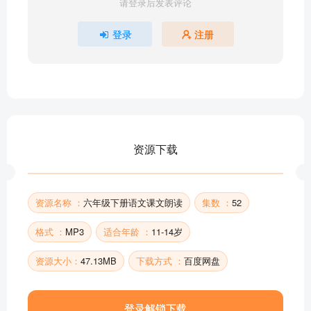
请登录后发表评论
15.真理诞生于一百个问号之后
14.文言文二则
登录
注册
第五单元
语文园地
习作.心愿
口语交际.即兴发言
13.金色的鱼钩
12.为人民服务
资源下载
11.十六年前的回忆
10.古诗三首
部分目录展示 ▶ 下载后解锁 52 首完整音频
资源名称 ：
六年级下册语文课文朗读
集数 ：
52
格式 ：
MP3
适合年龄 ：
11-14岁
资源大小：
47.13MB
下载方式 ：
百度网盘
登录解锁下载