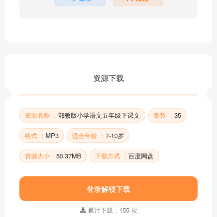
9.我骄傲，我是中国人
8.丰碑
7.我终于回来了
语文乐园2
6.意外
5.钟楼读书2
资源下载
5.钟楼读书1
4.背课文2
部分目录展示 ▶ 下载后解锁 35 首完整音频
资源名称 ：
鄂教版小学语文五年级下课文
集数 ：
35
格式 ：
MP3
适合年龄 ：
7-10岁
资源大小：
50.37MB
下载方式 ：
百度网盘
登录解锁下载
累计下载：155 次