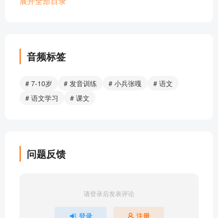
21.小兵张嘎3
展开全部目录
21.小兵张嘎2
21.小兵张嘎1
语文乐园6
18.刺猬
音频标签
17.隔窗看雀
16.游天然动物园
# 7-10岁
# 发音训练
# 小兵张嘎
# 语文
语文乐园5
# 语文学习
# 课文
15.童年的小花狗
14.傻二哥
13.我的老师2
13.我的老师1
问题反馈
语文乐园4
12.月球之旅
11.嫦娥奔月
请登录后发表评论
10.盘古开天辟地
语文乐园3
登录
注册