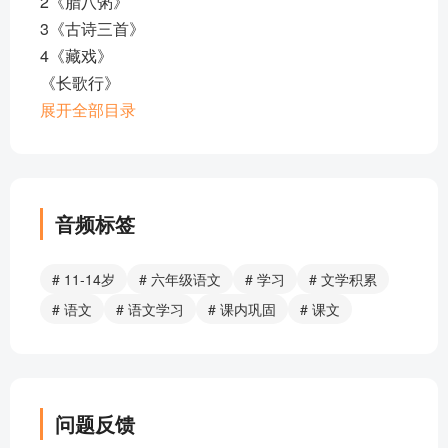
2《腊八粥》
3《古诗三首》
4《藏戏》
《长歌行》
5《鲁滨逊漂流记 梗概》
展开全部目录
5《鲁滨逊漂流记 节选》
6《骑鹅旅行记》（节选一）
6《骑鹅旅行记》（节选二）
7《汤姆索亚历险记》（节选）
音频标签
8《匆匆》
9《那个星期天》
# 11-14岁
# 六年级语文
# 学习
# 文学积累
10《古诗三首》
# 语文
# 语文学习
# 课内巩固
# 课文
11《十六年前的回忆》
《囚歌》
12《为人民服务》
13《金色_的_鱼钩》
问题反馈
《十里长街送总理》