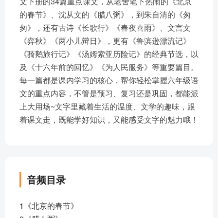
文下册的34篇重点课文，从老舍笔下热闹的《北京
的春节》、沈从文的《腊八粥》，到朱自清的《匆
匆》，还有古诗《长歌行》《春夜喜雨》、文言文
《弈秋》《两小儿辩日》，更有《鲁滨逊漂流记》
《骑鹅旅行记》《汤姆索亚历险记》的经典节选，以
及《十六年前的回忆》《为人民服务》等重要篇目。
每一篇都是课内学习的核心，帮你轻松掌握六年级语
文的重点内容，不管是预习、复习还是巩固，都能派
上大用场~文字里藏着生活的温度、文学的趣味，跟
着课文走，既能学好知识，又能感受文字的魅力哦！
音频目录
1《北京的春节》