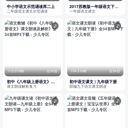
中小学语文示范诵读库二上
2017苏教版一年级语文下册
课文
二年级语文课文示范诵读
一年级语文课文
112.01MB
全34首
104.51MB
全34首
初中《八年级上册语文》课
初中语文课文 | 九年级下册
文朗读及解析
课文朗读解析复习
部编九下语文课文朗读