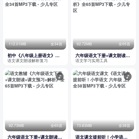
112.01MB
全34首
92.72MB
全65首
初中《八年级上册语文》课
六年级语文下册+课文朗读
文朗读及解析
+课文预习+解析
语文课文朗读解析复习
语文学习实用工具
92.73MB
全65首
73.83MB
全38首
六年级语文下册+课文朗读
语文课文提前听！小学语文