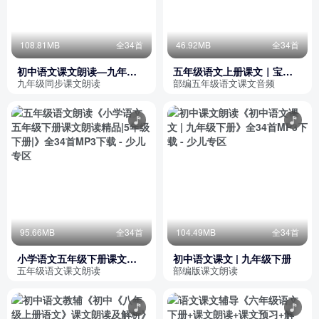
108.81MB
全34首
46.92MB
全34首
初中语文课文朗读—九年级
五年级语文上册课文｜宝宝
上册
认世界
九年级同步课文朗读
部编五年级语文课文音频
95.66MB
全34首
104.49MB
全34首
小学语文五年级下册课文朗
初中语文课文 | 九年级下册
读精品|5年级下册|
五年级语文课文朗读
部编版课文朗读