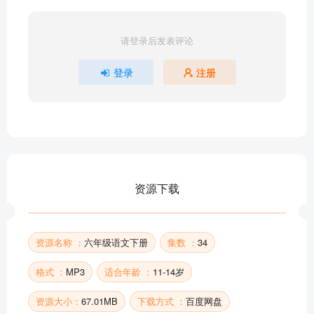
14《文言文二则 弈秋》
14《文言文二则 两小儿辩日》
请登录后发表评论
15《真理诞生于一百个问号之后》
16《表里的生物》
登录
注册
17《他们那时候多有趣啊》
《我为少男少女们歌唱》
《采薇》（节选）
《送元二使安西》
《春夜喜雨》
《早春呈水部张十八员外》
资源下载
《江上渔者》
《游园不值》
部分目录展示 ▶ 下载后解锁 34 首完整音频
资源名称 ：
六年级语文下册
集数 ：
34
格式 ：
MP3
适合年龄 ：
11-14岁
资源大小：
67.01MB
下载方式 ：
百度网盘