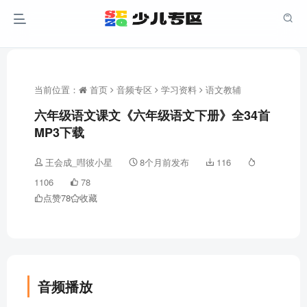
当前位置：
首页
音频专区
学习资料
语文教辅
六年级语文课文《六年级语文下册》全34首
MP3下载
王会成_嘒彼小星
8个月前发布
116
1106
78
点赞
78
收藏
音频播放