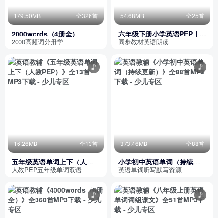
179.50MB
全326首
54.68MB
全25首
2000words（4册全）
六年级下册小学英语PEP｜课
文朗读
2000高频词分册学
同步教材英语朗读
16.26MB
全13首
373.46MB
全88首
五年级英语单词上下（人教
小学初中英语单词（持续更
PEP）
新）
人教PEP五年级单词双语
英语单词听写默写资源