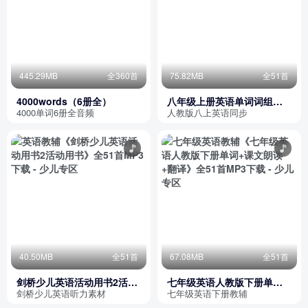
445.29MB
全360首
75.82MB
全51首
4000words（6册全）
八年级上册英语单词词组课
文
4000单词6册全音频
人教版八上英语同步
40.50MB
全51首
67.08MB
全51首
剑桥少儿英语活动用书2活动
七年级英语人教版下册单词
用书
+课文朗读+翻译
剑桥少儿英语听力素材
七年级英语下册教辅