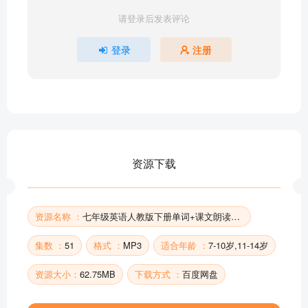
七年级下英语U2对话+翻译
请登录后发表评论
七年级下英语U2课文+翻译
七年级下U3对话+翻译
登录
注册
七年级下U3听力sectionA
七年级下U3听力SectionB
七年级下英语，元音字母和元音字母组合
七年级下U3语法填空
七年级下英语U3课文+翻译
七年级下U4对话+翻译
资源下载
七年级下U4课文+翻译
部分目录展示 ▶ 下载后解锁 51 首完整音频
资源名称 ：
七年级英语人教版下册单词+课文朗读+翻译
集数 ：
51
格式 ：
MP3
适合年龄 ：
7-10岁,11-14岁
资源大小：
62.75MB
下载方式 ：
百度网盘