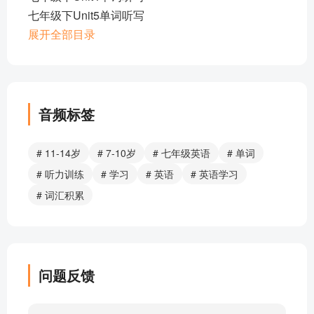
七年级下Unit5单词听写
七年级下Unit6单词听写
展开全部目录
七年级下Unit7单词听写
七年级下Unit8单词听写
七年级下Unit9单词听写
七年级下Unit10单词听写
音频标签
七年级下Unit11单词听写
七年级下Unit12单词听写
# 11-14岁
# 7-10岁
# 七年级英语
# 单词
七年级下U1对话+翻译
# 听力训练
# 学习
# 英语
# 英语学习
七年级下U1，SectionB填空3A
# 词汇积累
七年级下U1，SectionB填空3A
七年级下英语U1听力,SectionB
七年级下英语U1课文朗读2b+翻译
七年级下U2听力SectionA
问题反馈
七年级下U2听力SectionB
七年级下U2,SectionB填空3a-3b