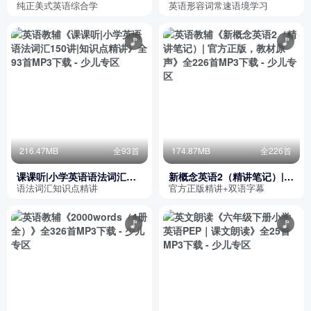
词卡 常速语境
纯正美式英语综合学
英语形容词常速语境学习
216.47MB
全93首
174.87MB
全226首
课课听|小学英语语法词汇
新概念英语2（精讲笔记）|
150讲|知识点精讲
官方正版，教材原声
语法词汇知识点精讲
官方正版精讲+双语字幕