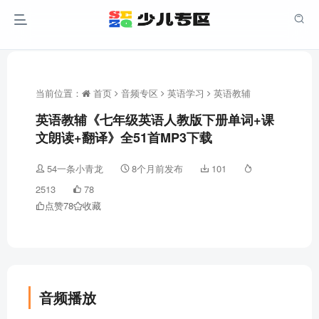
当前位置：
首页
音频专区
英语学习
英语教辅
英语教辅《七年级英语人教版下册单词+课
文朗读+翻译》全51首MP3下载
54一条小青龙
8个月前发布
101
2513
78
点赞
78
收藏
音频播放